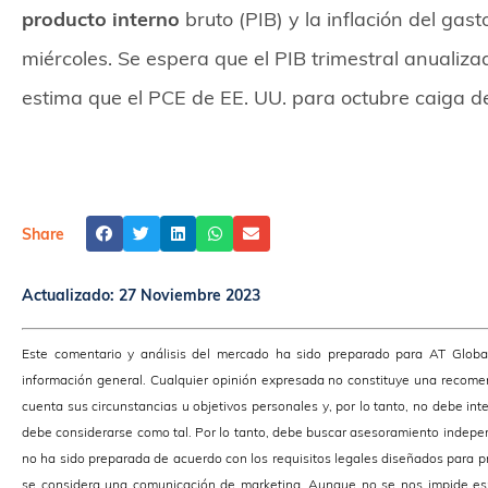
producto interno
bruto (PIB) y la inflación del ga
miércoles. Se espera que el PIB trimestral anualiz
estima que el PCE de EE. UU. para octubre caiga d
Share
Actualizado:
27 Noviembre 2023
Este comentario y análisis del mercado ha sido preparado para AT Glob
información general. Cualquier opinión expresada no constituye una recomen
cuenta sus circunstancias u objetivos personales y, por lo tanto, no debe int
debe considerarse como tal. Por lo tanto, debe buscar asesoramiento indepen
no ha sido preparada de acuerdo con los requisitos legales diseñados para pr
se considera una comunicación de marketing. Aunque no se nos impide es