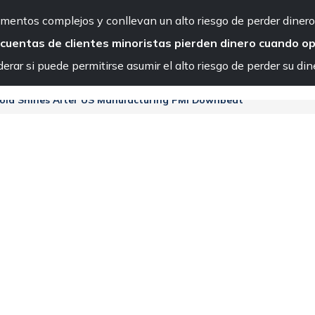
Contáctenos
rumentos complejos y conllevan un alto riesgo de perder dine
 cuentas de clientes minoristas pierden dinero cuando o
rar si puede permitirse asumir el alto riesgo de perder su din
Mercados para operar
Plataformas de negociación
A
old Shines After US Manufacturing PMI Downbeat
es tras el decepcionan
E. UU