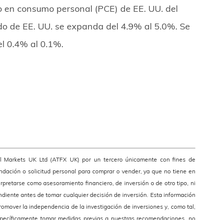
sto en consumo personal (PCE) de EE. UU. del
ado de EE. UU. se expanda del 4.9% al 5.0%. Se
el 0.4% al 0.1%.
al Markets UK Ltd (ATFX UK) por un tercero únicamente con fines de
dación o solicitud personal para comprar o vender, ya que no tiene en
erpretarse como asesoramiento financiero, de inversión o de otro tipo, ni
diente antes de tomar cualquier decisión de inversión. Esta información
omover la independencia de la investigación de inversiones y, como tal,
pecíficamente tomar medidas previas a nuestras recomendaciones, no