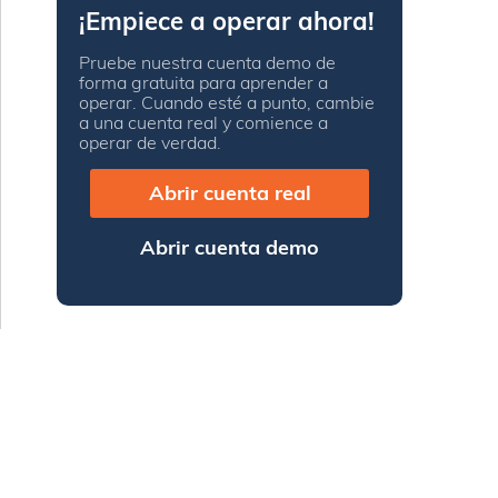
¡Empiece a operar ahora!
Pruebe nuestra cuenta demo de
forma gratuita para aprender a
operar. Cuando esté a punto, cambie
a una cuenta real y comience a
operar de verdad.
Abrir cuenta real
Abrir cuenta demo