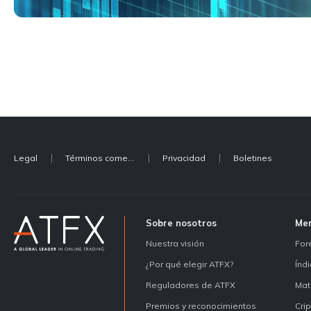
Legal
Términos comerciales
Privacidad
Boletines
Sobre nosotros
Me
Nuestra visión
For
¿Por qué elegir ATFX?
Índ
Reguladores de ATFX
Mat
Premios y reconocimientos
Cri