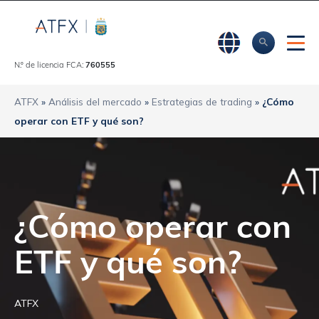
N.º de licencia FCA:
760555
ATFX
»
Análisis del mercado
»
Estrategias de trading
»
¿Cómo
operar con ETF y qué son?
¿Cómo operar con
ETF y qué son?
ATFX