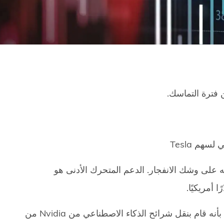
فترة التماسك.
سهم Tesla
ه ويبدو أنه على وشك الانفجار. الدعم المتحرك الأدنى هو
يواجه Musk مرة أخرى بعض الضغوط بعد ظهور تقارير تفيد بأنه قام بنقل شرائح الذكاء الاصطناعي من Nvidia من