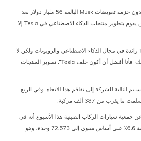
سيصوت مساهمو Tesla في 13 يونيو على ما إذا كانوا سيعيدون حزمة تعويضات Musk البالغة 56 مليار دولار بعد
أن أبطلتها محكمة في ولاية ديلاوير. صرح Musk سابقًا أنه لن يقوم بتطوير منتجات الذكاء الاصطناعي في Tesla إلا
قال ماسك في يناير: “لن أكون على استعداد لأن تكون Tesla رائدة في مجال الذكاء الاصطناعي والروبوتات ولكن لا
تحصل على 25% من حقوق التصويت… ما لم يكن الأمر كذلك، فأنا أفضل أن أكون خلف Tesla”. تطوير المنتجات
رقام التسليم التالية للشركة إلى تفاقم هذا الاتجاه. وفي الربع
 عن جمعية سيارات الركاب الصينية هذا الأسبوع أنه في
شهر مايو، انخفضت مبيعات سيارات الركاب في الصين بنسبة 6.6٪ على أساس سنوي إلى 72.573 وحدة، وهو