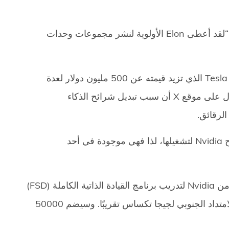
قامت CNBC بمراجعة مذكرة Nvidia الداخلية من ديسمبر: “لقد أعطى Elon الأولوية لنشر مجموعات وحدات
قالت CNBC أيضًا إن هذا التغيير أدى إلى تأخير تسليم معالج Tesla الذي تزيد قيمته عن 500 مليون دولار لعدة
أشهر. وأوضح الرئيس التنفيذي لشركة Tesla Musk في مقال على موقع X أن سبب تبديل شرائح الذكاء
كتب ” Musk “: “ليس لدى شركة Tesla مكان لإرسال شرائح Nvidia لتشغيلها، لذا فهي موجودة في أحد
وأضاف أن Tesla ستستخدم قريبًا رقائق الذكاء الاصطناعي من Nvidia لتدريب برنامج القيادة الذاتية الكاملة (FSD)
في مصنع Gigafactory في أوستن، تكساس. “لقد اكتمل الامتداد الجنوبي لجيجا تكساس تقريبًا. وسيضم 50000