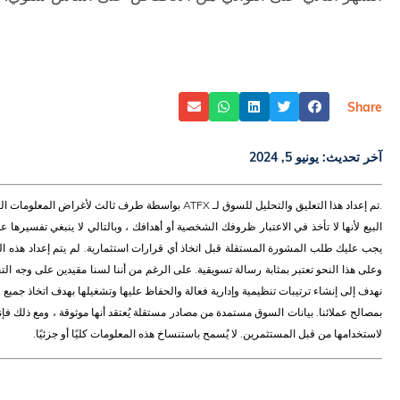
Share
آخر تحديث:
يونيو 5, 2024
.تم إعداد هذا التعليق والتحليل للسوق لـ ATFX بواسطة طر
البيع لأنها لا تأخذ في الاعتبار ظروفك الشخصية أو أهدافك ، وبالتالي لا ينبغي تفسيرها على
يجب عليك طلب المشورة المستقلة قبل اتخاذ أي قرارات استثمارية. لم يتم إعداد هذه المع
وعلى هذا النحو تعتبر بمثابة رسالة تسويقية. على الرغم من أننا لسنا مقيدين على وجه التحديد
نهدف إلى إنشاء ترتيبات تنظيمية وإدارية فعالة والحفاظ عليها وتشغيلها بهدف اتخاذ ج
بمصالح عملائنا. بيانات السوق مستمدة من مصادر مستقلة يُعتقد أنها موثوقة ، ومع ذلك فإنن
لاستخدامها من قبل المستثمرين. لا يُسمح باستنساخ هذه المعلومات كليًا أو جزئيًا.