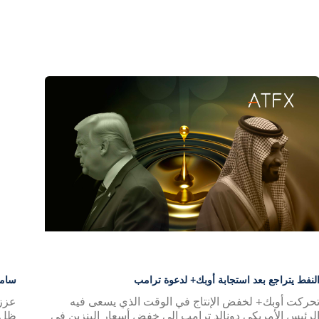
لنفط يتراجع بعد استجابة أوبك+ لدعوة ترامب
سامس
حركت أوبك+ لخفض الإنتاج في الوقت الذي يسعى فيه
عزز
لرئيس الأمريكي دونالد ترامب إلى خفض أسعار البنزين في
ظل 