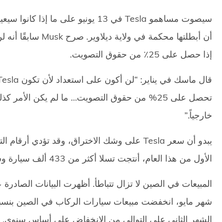
إذا حصل على 25٪ من حقوق التصويت.
خارجياً.”
يبدو أن سعر Tesla على وشك الاختراق، وقد تؤدي أ
الأول من هذا العام، أنتجت تسلا أكثر من 433 ألف سيارة وسلمت ما يقرب من 387 ألف مركبة.
المبيعات في الصين لا تزال تتباطأ. أظهرت البيانات الصادرة
الشهر الثاني على التوالي من الانخفاض على أساس سنوي.