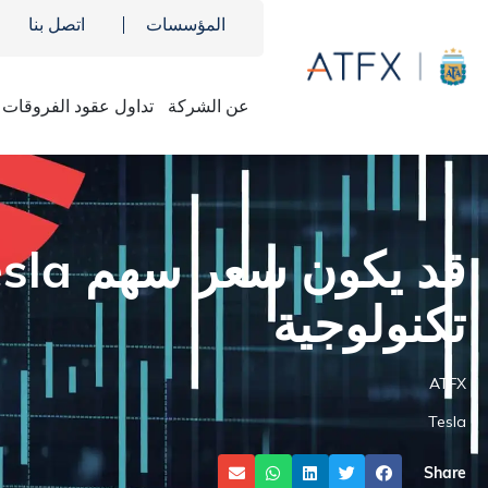
المؤسسات
اتصل بنا
عن الشركة
تداول عقود الفروقات
ATFX
»
تحليلات الاسواق
»
أخبار السوق
»
TSLA
تكنولوجية
ATFX
Tesla
Share