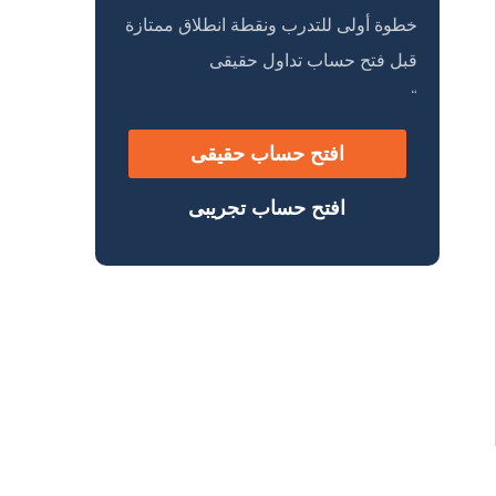
خطوة أولى للتدرب ونقطة انطلاق ممتازة
قبل فتح حساب تداول حقيقى
“
افتح حساب حقيقى
افتح حساب تجريبى