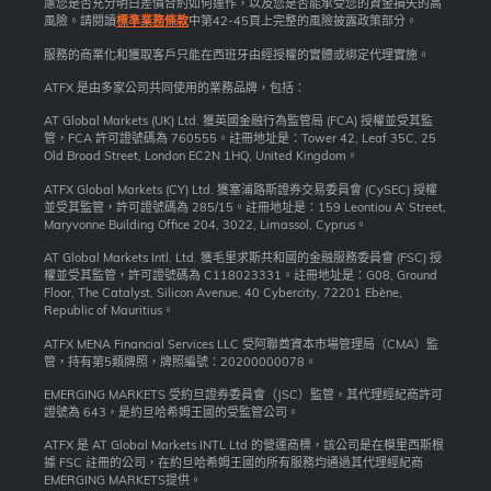
慮您是否充分明白差價合約如何運作，以及您是否能承受您的資金損失的高
風險。請閱讀
標準業務條款
中第42-45頁上完整的風險披露政策部分。
服務的商業化和獲取客戶只能在西班牙由經授權的實體或綁定代理實施。
ATFX 是由多家公司共同使用的業務品牌，包括：
AT Global Markets (UK) Ltd. 獲英國金融行為監管局 (FCA) 授權並受其監
管，FCA 許可證號碼為 760555。註冊地址是：Tower 42, Leaf 35C, 25
Old Broad Street, London EC2N 1HQ, United Kingdom。
ATFX Global Markets (CY) Ltd. 獲塞浦路斯證券交易委員會 (CySEC) 授權
並受其監管，許可證號碼為 285/15。註冊地址是：159 Leontiou A’ Street,
Maryvonne Building Office 204, 3022, Limassol, Cyprus。
AT Global Markets Intl. Ltd. 獲毛里求斯共和國的金融服務委員會 (FSC) 授
權並受其監管，許可證號碼為 C118023331。註冊地址是：G08, Ground
Floor, The Catalyst, Silicon Avenue, 40 Cybercity, 72201 Ebène,
Republic of Mauritius。
ATFX MENA Financial Services LLC 受阿聯酋資本市場管理局（CMA）監
管，持有第5類牌照，牌照編號：20200000078。
EMERGING MARKETS 受約旦證券委員會（JSC）監管，其代理經紀商許可
證號為 643，是約旦哈希姆王國的受監管公司。
ATFX 是 AT Global Markets INTL Ltd 的營運商標，該公司是在模里西斯根
據 FSC 註冊的公司，在約旦哈希姆王國的所有服務均通過其代理經紀商
EMERGING MARKETS提供。