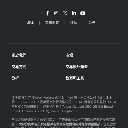
法律
業務條款
隱私
公告
關於我們
市場
交易方式
交易帳戶類型
分析
教育和工具
法律聲明：AT Global Markets (UK) Limited 為一家英國公司（公司註冊
號：09827091），獲英國金融行為監管局（FCA）授權並受其監管（ FCA
監管號：760555 ）。註冊地址是：Tower 42, Leaf 35C, 25 Old Broad
Street, London EC2N 1HQ, United Kingdom。
差價合約是複雜的金融交易產品，可帶來由槓桿作用而導致迅速虧損的高風
險。
大部分的零售投資者帳戶在跟交易差價合約時錄得資金虧損
。您應當考