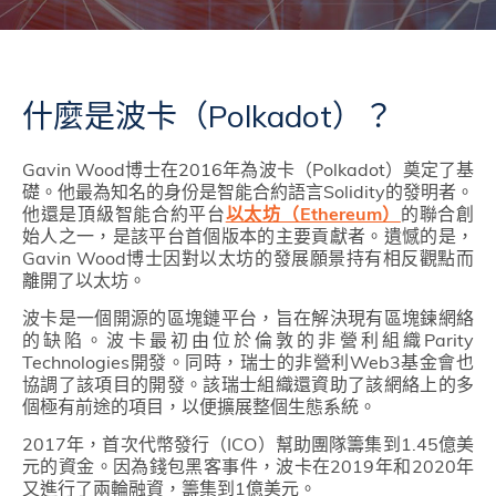
什麼是波卡（Polkadot）？
Gavin Wood博士在2016年為波卡（Polkadot）奠定了基
礎。他最為知名的身份是智能合約語言Solidity的發明者。
他還是頂級智能合約平台
以太坊（Ethereum）
的聯合創
始人之一，是該平台首個版本的主要貢獻者。遺憾的是，
Gavin Wood博士因對以太坊的發展願景持有相反觀點而
離開了以太坊。
波卡是一個開源的區塊鏈平台，旨在解決現有區塊鍊網絡
的缺陷。波卡最初由位於倫敦的非營利組織Parity
Technologies開發。同時，瑞士的非營利Web3基金會也
協調了該項目的開發。該瑞士組織還資助了該網絡上的多
個極有前途的項目，以便擴展整個生態系統。
2017年，首次代幣發行（ICO）幫助團隊籌集到1.45億美
元的資金。因為錢包黑客事件，波卡在2019年和2020年
又進行了兩輪融資，籌集到1億美元。