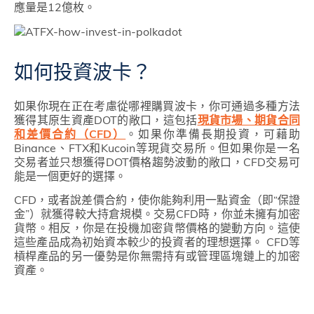
應量是12億枚。
如何投資波卡？
如果你現在正在考慮從哪裡購買波卡，你可通過多種方法
獲得其原生資產DOT的敞口，這包括
現貨市場、期貨合同
和差價合約（CFD）
。如果你準備長期投資，可藉助
Binance、FTX和Kucoin等現貨交易所。但如果你是一名
交易者並只想獲得DOT價格趨勢波動的敞口，CFD交易可
能是一個更好的選擇。
CFD，或者說差價合約，使你能夠利用一點資金（即“保證
金”）就獲得較大持倉規模。交易CFD時，你並未擁有加密
貨幣。相反，你是在投機加密貨幣價格的變動方向。這使
這些產品成為初始資本較少的投資者的理想選擇。 CFD等
槓桿產品的另一優勢是你無需持有或管理區塊鏈上的加密
資產。