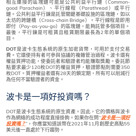
相互連接的區塊鏈可能是公共利益平行鏈（Common-
good Parachain）、平行線程（Parathread）或平行
鏈。公共利益平行鍊是託管關鍵基礎設施的區塊鏈，如以
太坊的跨鏈橋（Cross-chain Bridge）。平行線程是即用
即付（Pay-as-you-go）的區塊鏈，能夠託管多個項目。
最後，平行鍊是可租賃且租賃期限最長為2年的單個項
目。
DOT
是波卡生態系統的原生加密貨幣，可用於支付交易
費。它還使持有者可參與協議的複雜管治過程。波卡還有
權益質押功能，使委託者和驗證者均能賺取獎勵。委託節
點要求最少120枚DOT的權益質押，驗證節點則需要350
枚DOT。質押權益者還有28天的鎖定期，所有可以削減行
為任何不當驗證者的資金。
波卡是一項好投資嗎？
DOT是波卡生態系統的原生資產。因此，它的價格與波卡
作為網絡的成功程度直接掛鉤。如果你在問“
波卡是一項好
投資嗎？
”，你應當知道該幣在2021年11月創歷史高點55
美元後一直處於下行趨勢。