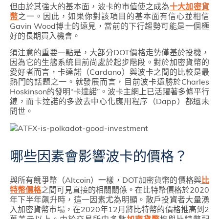
但由於其強大的基本面，波卡的市值使之成為
十大加密貨
幣
之一。因此，如果你對該項目的基本面有信心並相信
Gavin Wood博士的遠見，當前的下行趨勢可能是一個極
好的長期買入機會。
須注意的重要一點是，大部分DOT價格走勢僅基於投機，
因為它的生態系統目前尚處於起步階段。對於加密貨幣的
愛好者而言，卡達諾（Cardano）與波卡之間的比較是最
熱門的話題之一。就發展而言，目前波卡遠勝於Charles
Hoskinson的發明“卡達諾”。波卡主網上已活躍著多條平行
鏈，而卡達諾的多數去中心化應用程序（Dapp）都還未
問世。
哪些因素會影響波卡的價格？
與所有競爭幣（Altcoin）一樣，DOT加密貨幣的價格與
比
特幣價格
之間可見直接的相關關係。在比特幣價格於2020
年下半年飆升時，這一因素尤為明顯。散戶投資者大量湧
入加密貨幣市場，在2020年12月將比特幣的價格推高到2
萬美元以上。由於交易所中多數
加密貨幣
均與比特幣配