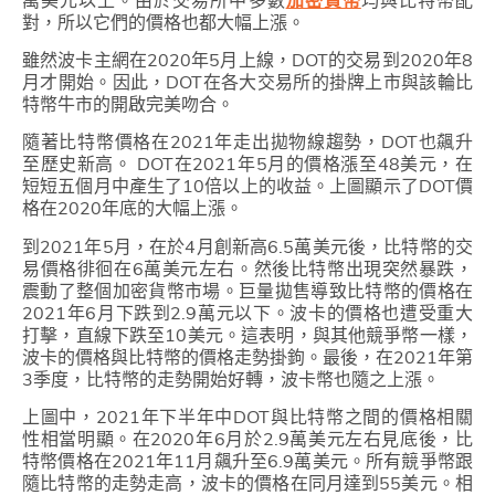
對，所以它們的價格也都大幅上漲。
雖然波卡主網在2020年5月上線，DOT的交易到2020年8
月才開始。因此，DOT在各大交易所的掛牌上市與該輪比
特幣牛市的開啟完美吻合。
隨著比特幣價格在2021年走出拋物線趨勢，DOT也飆升
至歷史新高。 DOT在2021年5月的價格漲至48美元，在
短短五個月中產生了10倍以上的收益。上圖顯示了DOT價
格在2020年底的大幅上漲。
到2021年5月，在於4月創新高6.5萬美元後，比特幣的交
易價格徘徊在6萬美元左右。然後比特幣出現突然暴跌，
震動了整個加密貨幣市場。巨量拋售導致比特幣的價格在
2021年6月下跌到2.9萬元以下。波卡的價格也遭受重大
打擊，直線下跌至10美元。這表明，與其他競爭幣一樣，
波卡的價格與比特幣的價格走勢掛鉤。最後，在2021年第
3季度，比特幣的走勢開始好轉，波卡幣也隨之上漲。
上圖中，2021年下半年中DOT與比特幣之間的價格相關
性相當明顯。在2020年6月於2.9萬美元左右見底後，比
特幣價格在2021年11月飆升至6.9萬美元。所有競爭幣跟
隨比特幣的走勢走高，波卡的價格在同月達到55美元。相