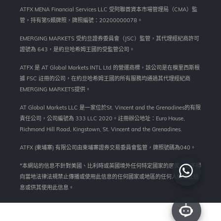
ATFX MENA Financial Services LLC 受阿聯酋資本市場管理局（CMA）監
管，持有第5類牌照，牌照編號：20200000078。
EMERGING MARKETS 受約旦證券委員會（JSC）監管，其代理經紀商許可
證號為 643，是約旦哈希姆王國的受監管公司。
ATFX 是 AT Global Markets INTL Ltd 的營運商標，該公司是在模里西斯根
據 FSC 註冊的公司，在約旦哈希姆王國的所有服務均通過其代理經紀商
EMERGING MARKETS提供。
AT Global Markets LLC 是一家位於St. Vincent and the Grenadines的有限
責任公司，公司編號為 333 LLC 2020。註冊辦公地址：Euro House,
Richmond Hill Road, Kingstown, St. Vincent and the Grenadines.
ATFX (柬埔寨) 有限公司由柬埔寨證券交易委員會監管，牌照號碼為040。
*本網站的信息不針對美國、比利時或英國境外任何特定國家的居民，也不得
向當地法律法規禁止傳播或使用此信息的任何國家或地區的任何人傳播此信
息或供其使用此信息。