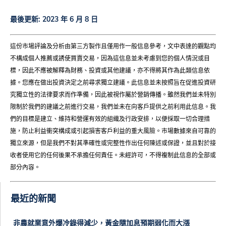
最後更新:
2023 年 6 月 8 日
這份市場評論及分析由第三方製作且僅用作一般信息參考，文中表達的觀點均
不構成個人推薦或誘使買賣交易，因為這信息並未考慮到您的個人情況或目
標，因此不應被解釋為財務、投資或其他建議，亦不得將其作為此類信息依
據。您應在做出投資決定之前尋求獨立建議。此信息並未按照旨在促進投資研
究獨立性的法律要求而作準備，因此被視作屬於營銷傳播。雖然我們並未特別
限制於我們的建議之前進行交易，我們並未在向客戶提供之前利用此信息。我
們的目標是建立、維持和營運有效的組織及行政安排，以便採取一切合理措
施，防止利益衝突構成或引起損害客戶利益的重大風險。市場數據來自可靠的
獨立來源，但是我們不對其準確性或完整性作出任何陳述或保證，並且對於接
收者使用它的任何後果不承擔任何責任。未經許可，不得複制此信息的全部或
部分內容。
最近的新聞
非農就業意外爆冷錄得減少，黃金隨加息預期弱化而大漲