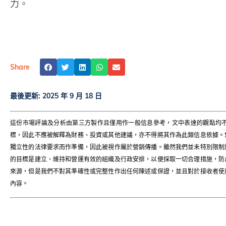
力。
Share
最後更新:
2025 年 9 月 18 日
這份市場評論及分析由第三方製作且僅用作一般信息參考，文中表達的觀點均
標，因此不應被解釋為財務、投資或其他建議，亦不得將其作為此類信息依據。
獨立性的法律要求而作準備，因此被視作屬於營銷傳播。雖然我們並未特別限制
的目標是建立、維持和營運有效的組織及行政安排，以便採取一切合理措施，防
來源，但是我們不對其準確性或完整性作出任何陳述或保證，並且對於接收者使
內容。