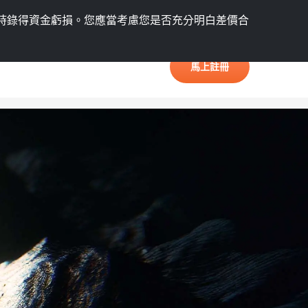
語言
會員中心
時錄得資金虧損。
您應當考慮您是否充分明白差價合
馬上註冊