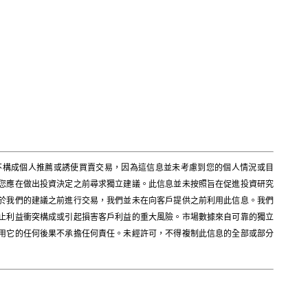
不構成個人推薦或誘使買賣交易，因為這信息並未考慮到您的個人情況或目
您應在做出投資決定之前尋求獨立建議。此信息並未按照旨在促進投資研究
於我們的建議之前進行交易，我們並未在向客戶提供之前利用此信息。我們
止利益衝突構成或引起損害客戶利益的重大風險。市場數據來自可靠的獨立
用它的任何後果不承擔任何責任。未經許可，不得複制此信息的全部或部分