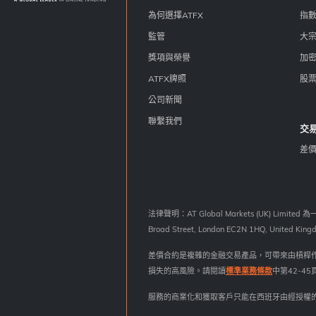
為何選擇ATFX
指
監管
大
獎項與榮譽
加
ATFX牌照
股
公司新聞
聯繫我們
交
差
法律聲明：AT Global Markets (UK) Li
Broad Street, London EC2N 1HQ, United Kin
差價合約是複雜的金融交易產品，可帶來由槓桿
損失的高風險。請閱讀
標準業務條款
中第42-4
服務的商業化和獲取客戶只能在西班牙由經授權