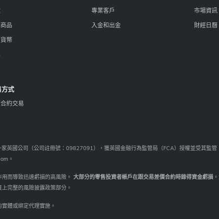
數
專業客戶
市場資訊
宗商品
入金和出金
財經日曆
密貨幣
票
易方式
價合約交易
mited 為一家英國公司（公司註冊號：09827091），獲英國金融行為監管局（FCA）授權並受其監管（ FCA
gdom。
作用而導致迅速虧損的高風險。
大部分的零售投資者帳戶在跟交易差價合約時錄得資金虧損
。
5頁上完整的風險披露政策部分。
的實體或綁定代理實施。