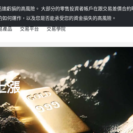
迅速虧損的高風險。
大部分的零售投資者帳戶在跟交易差價合約
約如何運作，以及您是否能承受您的資金損失的高風險。
易產品
交易平台
交易學院
上漲