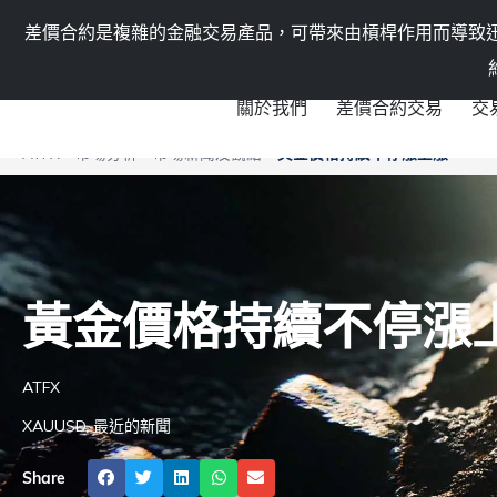
機構業務
聯絡我們
差價合約是複雜的金融交易產品，可帶來由槓桿作用而導致
關於我們
差價合約交易
交
ATFX
»
市場分析
»
市場新聞及觀點
»
黃金價格持續不停漲上漲
黃金價格持續不停漲
ATFX
XAUUSD
,
最近的新聞
Share