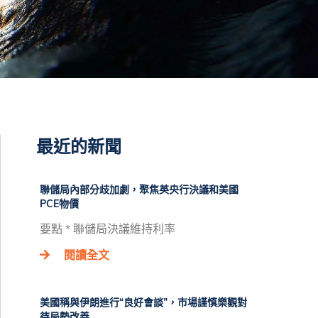
最近的新聞
聯儲局內部分歧加劇，聚焦英央行決議和美國
PCE物價
要點 * 聯儲局決議維持利率
閱讀全文
美國稱與伊朗進行“良好會談”，市場謹慎樂觀對
待局勢改善