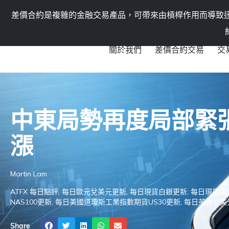
機構業務
聯絡我們
差價合約是複雜的金融交易產品，可帶來由槓桿作用而導致
關於我們
差價合約交易
交
ATFX
»
市場分析
»
市場新聞及觀點
»
中東局勢再度局部緊張，風險偏
中東局勢再度局部緊
漲
Martin Lam
ATFX 每日點評
,
每日歐元兌美元更新
,
每日現貨白銀更新
,
每日現貨黃
NAS100更新
,
每日美國道瓊斯工業指數期貨US30更新
,
每日英鎊兌美
Share