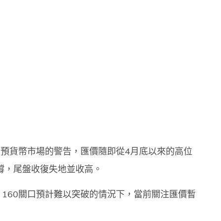
干預貨幣市場的警告，匯價隨即從4月底以來的高位
支撐，尾盤收復失地並收高。
160關口預計難以突破的情況下，當前關注匯價暫