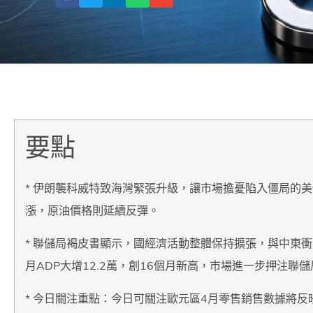
要點
* 伊朗襲科威特致海灣緊張升級，讓市場擔憂陷入僵局的
漲，原油價格則延續反彈。
* 聯儲局褐皮書顯示，國經濟活動整體保持擴張，與中東
月ADP大增12.2萬，創16個月新高，市場進一步押注聯
* 今日關注重點：今日可關注歐元區4月零售銷售數據將