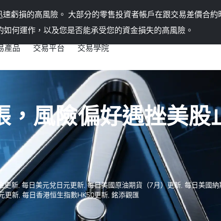
迅速虧損的高風險。
大部分的零售投資者帳戶在跟交易差價合約
約如何運作，以及您是否能承受您的資金損失的高風險。
易產品
交易平台
交易學院
好遇挫美股止步連漲
張，風險偏好遇挫美股
金更新
,
每日美元兌日元更新
,
每日美國原油期貨（7月）更新
,
每日美國納
元更新
,
每日香港恒生指數HK50更新
,
銘添觀匯