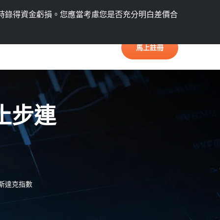
語言
會員中心
時錄得資金虧損。
您應當考慮您是否充分明白差價合
馬上註冊
止步連
斯達克指數