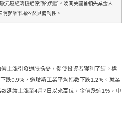
步驗證歐元區經濟接近停滯的判斷。晚間美國首領失業金人
則表明就業市場依然具備韌性。
油價上漲引發通脹擔憂，促使投資者獲利了結。標
下跌0.9%，道瓊斯工業平均指數下跌1.2%。就業
數延續上漲至4月7日以來高位，金價跌逾1%，中