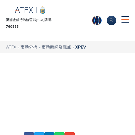
英國金融行為監管局(FCA)牌照：
760555
ATFX
»
市场分析
»
市场新闻及观点
»
XPEV
小鹏汽车在公司财报
发布前遭遇阻力
ATFX