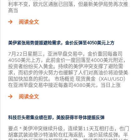
利率不变，欧元区通胀已回落，但最新美伊局势再次推
高当
阅读全文
美伊紧张局势提振避险需求，金价反弹至4050美元上方
7月22日星期三，亚洲早盘交易中，金价重回每盎司
4050美元上方，此前金价一度回落至4000美元附近，
投资者纷纷买入黄金。持续的美伊冲突支撑了避险需
求，而初步的停火努力也缓解了人们对高油价将迫使美
国加快加息的担忧。 市场概览 现货黄金（XAU/USD）
在亚洲早盘交易中接近每盎司4080美元，当日上涨
阅读全文
科技巨头密集业绩在即，美股获得半导体提振反弹
要点 * 美伊冲突继续升级，连续第11天互相打击，也门
胡塞武装迫使沙特油轮在红海返航，油价延续反弹。半