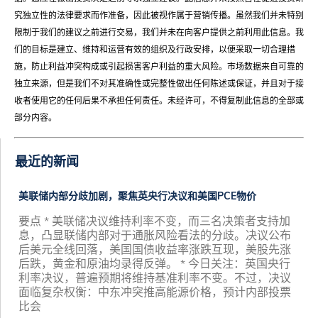
究独立性的法律要求而作准备，因此被视作属于营销传播。虽然我们并未特别
限制于我们的建议之前进行交易，我们并未在向客户提供之前利用此信息。我
们的目标是建立、维持和运营有效的组织及行政安排，以便采取一切合理措
施，防止利益冲突构成或引起损害客户利益的重大风险。市场数据来自可靠的
独立来源，但是我们不对其准确性或完整性做出任何陈述或保证，并且对于接
收者使用它的任何后果不承担任何责任。未经许可，不得复制此信息的全部或
部分内容。
最近的新闻
美联储内部分歧加剧，聚焦英央行决议和美国PCE物价
要点 * 美联储决议维持利率不变，而三名决策者支持加
息，凸显联储内部对于通胀风险看法的分歧。决议公布
后美元全线回落，美国国债收益率涨跌互现，美股先涨
后跌，黄金和原油均录得反弹。 * 今日关注：英国央行
利率决议，普遍预期将维持基准利率不变。不过，决议
面临复杂权衡：中东冲突推高能源价格，预计内部投票
比会