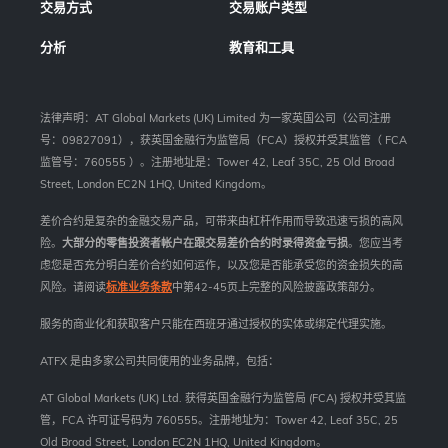
交易方式
交易账户类型
分析
教育和工具
法律声明：AT Global Markets (UK) Limited 为一家英国公司（公司注册
号：09827091），获英国金融行为监管局（FCA）授权并受其监管（ FCA
监管号：760555 ）。注册地址是：Tower 42, Leaf 35C, 25 Old Broad
Street, London EC2N 1HQ, United Kingdom。
差价合约是复杂的金融交易产品，可带来由杠杆作用而导致迅速亏损的高风
险。
大部分的零售投资者帐户在跟交易差价合约时录得资金亏损
。您应当考
虑您是否充分明白差价合约如何运作，以及您是否能承受您的资金损失的高
风险。请阅读
标准业务条款
中第42-45页上完整的风险披露政策部分。
服务的商业化和获取客户只能在西班牙通过授权的实体或绑定代理实施。
ATFX 是由多家公司共同使用的业务品牌，包括：
AT Global Markets (UK) Ltd. 获得英国金融行为监管局 (FCA) 授权并受其监
管，FCA 许可证号码为 760555。注册地址为：Tower 42, Leaf 35C, 25
Old Broad Street, London EC2N 1HQ, United Kingdom。