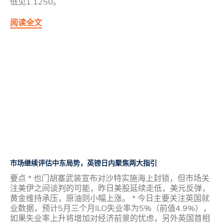
低见1.1250。
阅读全文
市场继续评估中东局势，英镑日内聚焦两大指引
要点 * 也门胡塞武装宣布对沙特实施海上封锁，但市场关
注美伊之间谈判的可能，昨日美股延续走低，美元反弹，
黄金维持承压，原油则小幅上涨。 * 今日主要关注英国就
业数据，预计5月三个月ILO失业率为5%（前值4.9%），
如果失业率上升将增加对经济前景的忧虑，另外英国首相