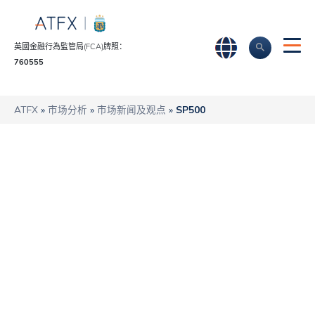
英國金融行為監管局(FCA)牌照：
760555
ATFX
»
市场分析
»
市场新闻及观点
»
SP500
年底前美国股市维持
震荡
ATFX
S&P 500