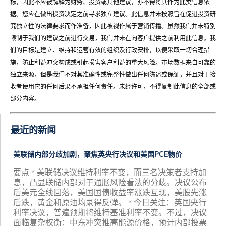
标，因此不应被解释为财务、投资或其他建议，亦不得将其作为此类信息依
据。您应在做出投资决定之前寻求独立建议。此信息并未按照旨在促进投资研
究独立性的法律要求而作准备，因此被视作属于营销传播。虽然我们并未特别
限制于我们的建议之前进行交易，我们并未在向客户提供之前利用此信息。我
们的目标是建立、维持和运营有效的组织及行政安排，以便采取一切合理措
施，防止利益冲突构成或引起损害客户利益的重大风险。市场数据来自可靠的
独立来源，但是我们不对其准确性或完整性做出任何陈述或保证，并且对于接
收者使用它的任何后果不承担任何责任。未经许可，不得复制此信息的全部或
部分内容。
最近的新闻
美联储内部分歧加剧，聚焦英央行决议和美国PCE物价
要点 * 美联储决议维持利率不变，而三名决策者支持加
息，凸显联储内部对于通胀风险看法的分歧。决议公布
后美元全线回落，美国国债收益率涨跌互现，美股先涨
后跌，黄金和原油均录得反弹。 * 今日关注：英国央行
利率决议，普遍预期将维持基准利率不变。不过，决议
面临复杂权衡：中东冲突推高能源价格，预计内部投票