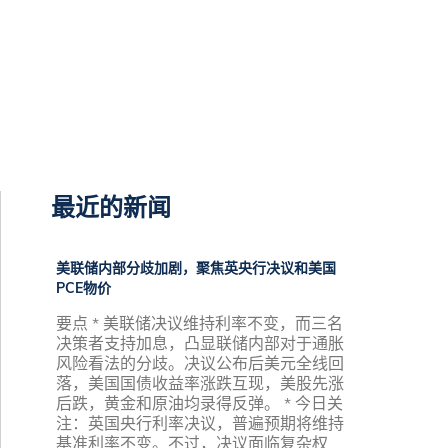
最近的新闻
美联储内部分歧加剧，聚焦英央行决议和美国
PCE物价
要点 * 美联储决议维持利率不变，而三名
决策者支持加息，凸显联储内部对于通胀
风险看法的分歧。决议公布后美元全线回
落，美国国债收益率涨跌互现，美股先涨
后跌，黄金和原油均录得反弹。 * 今日关
注：英国央行利率决议，普遍预期将维持
基准利率不变。不过，决议面临复杂权