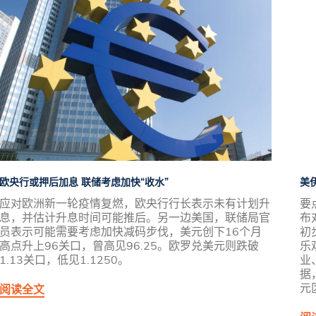
欧央行或押后加息 联储考虑加快“收水”
美
应对欧洲新一轮疫情复燃，欧央行行长表示未有计划升
要
息，并估计升息时间可能推后。另一边美国，联储局官
布
员表示可能需要考虑加快减码步伐，美元创下16个月
初
高点升上96关口，曾高见96.25。欧罗兑美元则跌破
乐
1.13关口，低见1.1250。
业
据
元
阅读全文