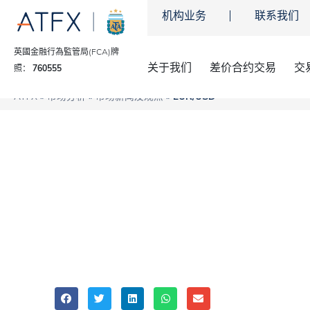
机构业务
联系我们
英國金融行為監管局(FCA)牌
关于我们
差价合约交易
交
照：
760555
ATFX
»
市场分析
»
市场新闻及观点
»
EUR/USD
欧洲央行降息担忧和
ATFX
EURUSD
Share