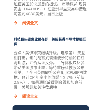
迫使美国加快加息的担忧。 市场概览 现货
黄金（XAU/USD）在亚洲早盘交易中接近
每盎司4080美元，当日上涨
阅读全文
科技巨头密集业绩在即，美股获得半导体提振反
弹
要点 * 美伊冲突继续升级，连续第11天互
相打击，也门胡塞武装迫使沙特油轮在红
海返航，油价延续反弹。半导体板块反弹
带动美国股市止跌，等待重磅科技股公布
业绩。 * 今日英国即将公布6月CPI和PPI数
据，预计CPI年率小幅放缓至2.7%（前值
2.8%），如果通胀放缓则会缓和加息前
景。美股继续关注盘后特
阅读全文