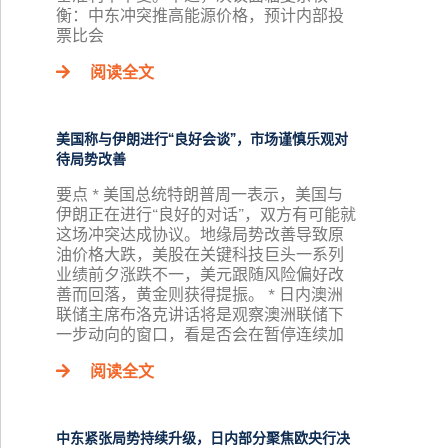
衡：中东冲突推高能源价格，预计内部投
票比会
阅读全文
美国称与伊朗进行“良好会谈”，市场谨慎乐观对
待局势改善
要点 * 美国总统特朗普周一表示，美国与
伊朗正在进行“良好的对话”，双方有可能就
这场冲突达成协议。地缘局势改善导致原
油价格大跌，美股在关键科技巨头一系列
业绩前夕涨跌不一，美元跟随风险偏好改
善而回落，黄金则获得提振。 * 日内澳洲
联储主席布洛克讲话将是观察澳洲联储下
一步动向的窗口，看是否会在暂停连续加
阅读全文
中东紧张局势持续升级，日内部分聚焦欧央行决