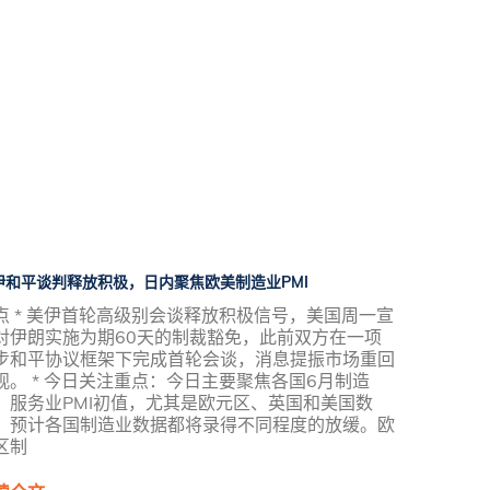
伊和平谈判释放积极，日内聚焦欧美制造业PMI
点 * 美伊首轮高级别会谈释放积极信号，美国周一宣
对伊朗实施为期60天的制裁豁免，此前双方在一项
步和平协议框架下完成首轮会谈，消息提振市场重回
观。 * 今日关注重点：今日主要聚焦各国6月制造
、服务业PMI初值，尤其是欧元区、英国和美国数
，预计各国制造业数据都将录得不同程度的放缓。欧
区制