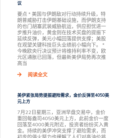
议
要点 * 美国与伊朗敌对行动持续升级，特
朗普威胁打击伊朗基础设施，而伊朗支持
的也门胡塞武装威胁航运，供应担忧进一
步推升油价，黄金则在技术买盘的提振下
延续反弹，美元小幅回落提供支撑；美股
在观望关键科技巨头业绩前小幅向下。 *
今晚欧央行决议预计将维持利率不变，欧
元区通胀已回落，但最新美伊局势再次推
高当
阅读全文
美伊紧张局势提振避险需求，金价反弹至4050美
元上方
7月22日星期三，亚洲早盘交易中，金价
重回每盎司4050美元上方，此前金价一度
回落至4000美元附近，投资者纷纷买入黄
金。持续的美伊冲突支撑了避险需求，而
初步的停火努力也缓解了人们对高油价将