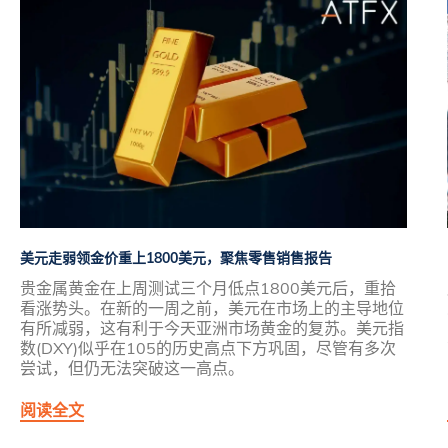
美元走弱领金价重上1800美元，聚焦零售销售报告
贵金属黄金在上周测试三个月低点1800美元后，重拾
看涨势头。在新的一周之前，美元在市场上的主导地位
有所减弱，这有利于今天亚洲市场黄金的复苏。美元指
数(DXY)似乎在105的历史高点下方巩固，尽管有多次
尝试，但仍无法突破这一高点。
阅读全文