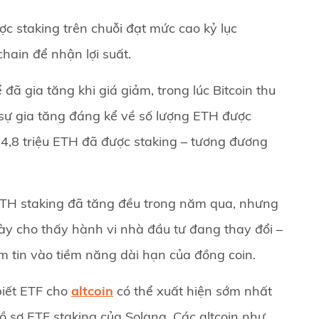
ợc staking trên chuỗi đạt mức cao kỷ lục
chain để nhận lợi suất.
đã gia tăng khi giá giảm, trong lúc Bitcoin thu
sự gia tăng đáng kể về số lượng ETH được
34,8 triệu ETH đã được staking – tương đương
ETH staking đã tăng đều trong năm qua, nhưng
ày cho thấy hành vi nhà đầu tư đang thay đổi –
m tin vào tiềm năng dài hạn của đồng coin.
biết ETF cho
altcoin
có thể xuất hiện sớm nhất
 sơ ETF staking của Solana. Các altcoin như