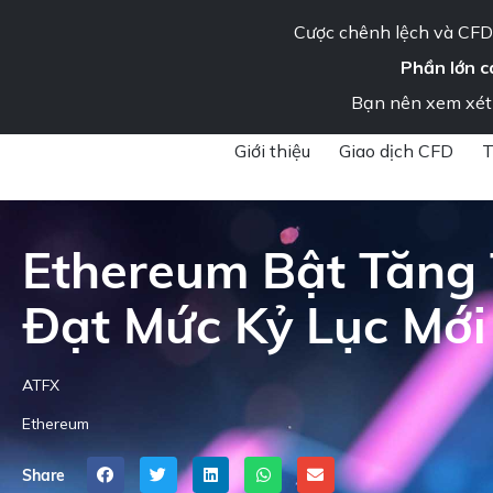
Cược chênh lệch và CFD 
Phần lớn c
Tổ chức
Liên hệ chú
Bạn nên xem xét 
ATFX
»
Phân tích thị trường
»
Tin tức thị trường & Thông tin chi tiết
Giới thiệu
Giao dịch CFD
T
Ethereum Bật Tăng 
Đạt Mức Kỷ Lục Mới
ATFX
Ethereum
Share