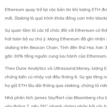
Ethereum quay trở lại các bản tin khi lượng ETH đư
mới.
Staking
là quá trình khóa đồng coin trên block
Sự quan tâm từ các tổ chức đối với Ethereum có thể 
hút toàn bộ sự chú ý. Mạng Ethereum đã ghi nhận 
staking trên Beacon Chain. Tính đến thứ Hai, hơn 
gần 30% tổng nguồn cung lưu hành của Ethereum.
Theo Dune Analytics và Ultrasound.Money, lượng 
chứng kiến cú nhảy vọt đầu tháng 6. Sự gia tăng n
họ giữ ETH lâu dài thông qua staking, chứng tỏ niề
Nhà phân tích James Seyffart của Bloomberg cho 
vào tháng 7, nếu SEC nhanh chóng phản hồi các hồ