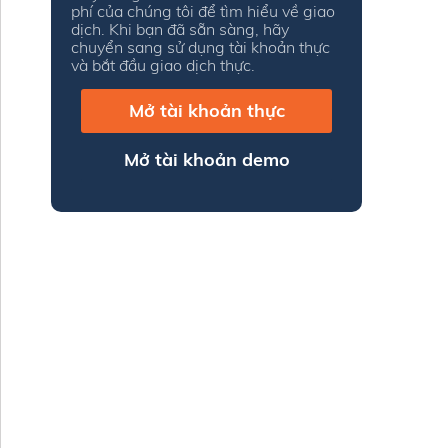
phí của chúng tôi để tìm hiểu về giao
dịch. Khi bạn đã sẵn sàng, hãy
chuyển sang sử dụng tài khoản thực
và bắt đầu giao dịch thực.
Mở tài khoản thực
Mở tài khoản demo