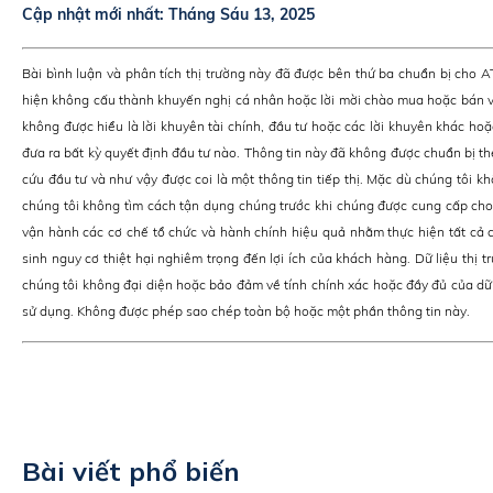
Cập nhật mới nhất:
Tháng Sáu 13, 2025
Bài bình luận và phân tích thị trường này đã được bên thứ ba chuẩn bị cho 
hiện không cấu thành khuyến nghị cá nhân hoặc lời mời chào mua hoặc bán v
không được hiểu là lời khuyên tài chính, đầu tư hoặc các lời khuyên khác hoặ
đưa ra bất kỳ quyết định đầu tư nào. Thông tin này đã không được chuẩn bị th
cứu đầu tư và như vậy được coi là một thông tin tiếp thị. Mặc dù chúng tôi kh
chúng tôi không tìm cách tận dụng chúng trước khi chúng được cung cấp cho 
vận hành các cơ chế tổ chức và hành chính hiệu quả nhằm thực hiện tất cả c
sinh nguy cơ thiệt hại nghiêm trọng đến lợi ích của khách hàng. Dữ liệu thị t
chúng tôi không đại diện hoặc bảo đảm về tính chính xác hoặc đầy đủ của dữ
sử dụng. Không được phép sao chép toàn bộ hoặc một phần thông tin này.
Bài viết phổ biến