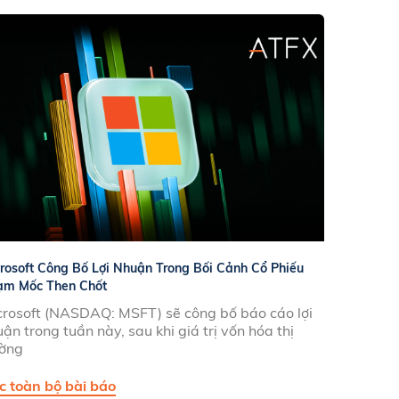
rosoft Công Bố Lợi Nhuận Trong Bối Cảnh Cổ Phiếu
ạm Mốc Then Chốt
crosoft (NASDAQ: MSFT) sẽ công bố báo cáo lợi
ận trong tuần này, sau khi giá trị vốn hóa thị
ường
c toàn bộ bài báo