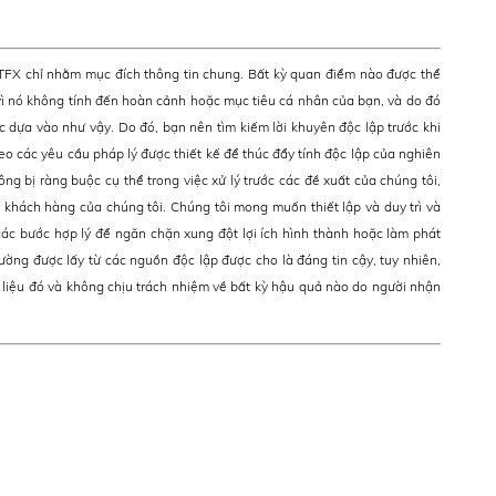
ATFX chỉ nhằm mục đích thông tin chung. Bất kỳ quan điểm nào được thể
ì nó không tính đến hoàn cảnh hoặc mục tiêu cá nhân của bạn, và do đó
c dựa vào như vậy. Do đó, bạn nên tìm kiếm lời khuyên độc lập trước khi
eo các yêu cầu pháp lý được thiết kế để thúc đẩy tính độc lập của nghiên
ông bị ràng buộc cụ thể trong việc xử lý trước các đề xuất của chúng tôi,
khách hàng của chúng tôi. Chúng tôi mong muốn thiết lập và duy trì và
ác bước hợp lý để ngăn chặn xung đột lợi ích hình thành hoặc làm phát
rường được lấy từ các nguồn độc lập được cho là đáng tin cậy, tuy nhiên,
 liệu đó và không chịu trách nhiệm về bất kỳ hậu quả nào do người nhận