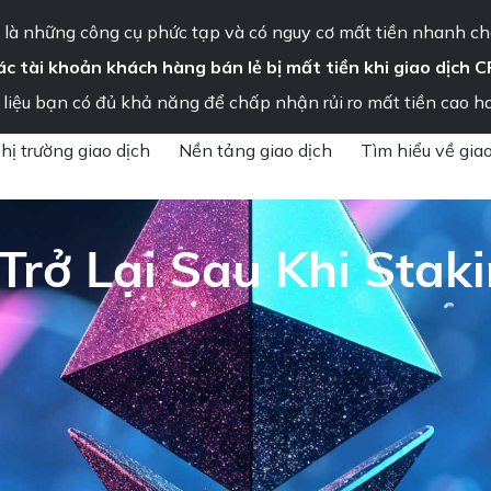
Thông báo quan trọng – Vui lòng đọc ngay
là những công cụ phức tạp và có nguy cơ mất tiền nhanh ch
ác tài khoản khách hàng bán lẻ bị mất tiền khi giao dịch C
ng tôi
liệu bạn có đủ khả năng để chấp nhận rủi ro mất tiền cao h
»
Ethereum Bật Tăng Trở Lại Sau Khi Staking Đạt Mức Kỷ Lục Mới
hị trường giao dịch
Nền tảng giao dịch
Tìm hiểu về giao
Trở Lại Sau Khi Stak