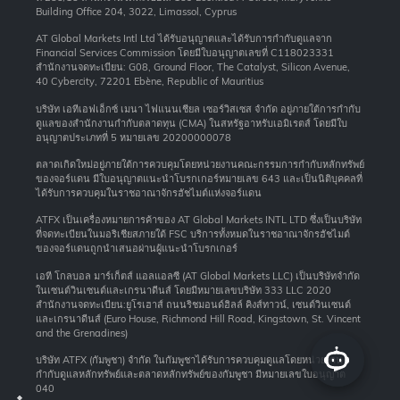
Building Office 204, 3022, Limassol, Cyprus
AT Global Markets Intl Ltd ได้รับอนุญาตและได้รับการกำกับดูแลจาก
Financial Services Commission โดยมีใบอนุญาตเลขที่ C118023331
สำนักงานจดทะเบียน: G08, Ground Floor, The Catalyst, Silicon Avenue,
40 Cybercity, 72201 Ebène, Republic of Mauritius
บริษัท เอทีเอฟเอ็กซ์ เมนา ไฟแนนเชียล เซอร์วิสเซส จำกัด อยู่ภายใต้การกำกับ
ดูแลของสำนักงานกำกับตลาดทุน (CMA) ในสหรัฐอาหรับเอมิเรตส์ โดยมีใบ
อนุญาตประเภทที่ 5 หมายเลข 20200000078
ตลาดเกิดใหม่อยู่ภายใต้การควบคุมโดยหน่วยงานคณะกรรมการกำกับหลักทรัพย์
ของจอร์แดน มีใบอนุญาตแนะนำโบรกเกอร์หมายเลข 643 และเป็นนิติบุคคลที่
ได้รับการควบคุมในราชอาณาจักรฮัชไมต์แห่งจอร์แดน
ATFX เป็นเครื่องหมายการค้าของ AT Global Markets INTL LTD ซึ่งเป็นบริษัท
ที่จดทะเบียนในมอริเชียสภายใต้ FSC บริการทั้งหมดในราชอาณาจักรฮัชไมต์
ของจอร์แดนถูกนำเสนอผ่านผู้แนะนำโบรกเกอร์
เอที โกลบอล มาร์เก็ตส์ แอลแอลซี (AT Global Markets LLC) เป็นบริษัทจำกัด
ในเซนต์วินเซนต์และเกรนาดีนส์ โดยมีหมายเลขบริษัท 333 LLC 2020
สำนักงานจดทะเบียน:ยูโรเฮาส์ ถนนริชมอนด์ฮิลล์ คิงส์ทาวน์, เซนต์วินเซนต์
และเกรนาดีนส์ (Euro House, Richmond Hill Road, Kingstown, St. Vincent
and the Grenadines)
บริษัท ATFX (กัมพูชา) จำกัด ในกัมพูชาได้รับการควบคุมดูแลโดยหน่วยงาน
กำกับดูแลหลักทรัพย์และตลาดหลักทรัพย์ของกัมพูชา มีหมายเลขใบอนุญาต
040