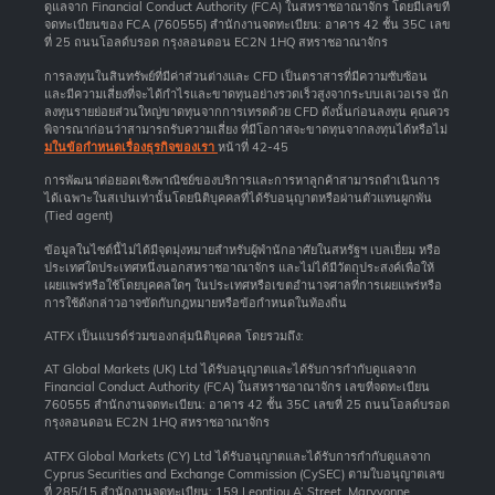
ดูแลจาก Financial Conduct Authority (FCA) ในสหราชอาณาจักร โดยมีเลขที่
จดทะเบียนของ FCA (760555) สำนักงานจดทะเบียน: อาคาร 42 ชั้น 35C เลข
ที่ 25 ถนนโอลด์บรอด กรุงลอนดอน EC2N 1HQ สหราชอาณาจักร
การลงทุนในสินทรัพย์ที่มีค่าส่วนต่างและ CFD เป็นตราสารที่มีความซับซ้อน
และมีความเสี่ยงที่จะได้กำไรและขาดทุนอย่างรวดเร็วสูงจากระบบเลเวอเรจ นัก
ลงทุนรายย่อยส่วนใหญ่ขาดทุนจากการเทรดด้วย CFD ดังนั้นก่อนลงทุน คุณควร
พิจารณาก่อนว่าสามารถรับความเสี่ยง ที่มีโอกาสจะขาดทุนจากลงทุนได้หรือไม่
มในข้อกำหนดเรื่องธุรกิจของเรา
หน้าที่ 42-45
การพัฒนาต่อยอดเชิงพาณิชย์ของบริการและการหาลูกค้าสามารถดำเนินการ
ได้เฉพาะในสเปนเท่านั้นโดยนิติบุคคลที่ได้รับอนุญาตหรือผ่านตัวแทนผูกพัน
(Tied agent)
ข้อมูลในไซต์นี้ไม่ได้มีจุดมุ่งหมายสำหรับผู้พำนักอาศัยในสหรัฐฯ เบลเยี่ยม หรือ
ประเทศใดประเทศหนึ่งนอกสหราชอาณาจักร และไม่ได้มีวัตถุประสงค์เพื่อให้
เผยแพร่หรือใช้โดยบุคคลใดๆ ในประเทศหรือเขตอำนาจศาลที่การเผยแพร่หรือ
การใช้ดังกล่าวอาจขัดกับกฎหมายหรือข้อกำหนดในท้องถิ่น
ATFX เป็นแบรด์ร่วมของกลุ่มนิติบุคคล โดยรวมถึง:
AT Global Markets (UK) Ltd ได้รับอนุญาตและได้รับการกำกับดูแลจาก
Financial Conduct Authority (FCA) ในสหราชอาณาจักร เลขที่จดทะเบียน
760555 สำนักงานจดทะเบียน: อาคาร 42 ชั้น 35C เลขที่ 25 ถนนโอลด์บรอด
กรุงลอนดอน EC2N 1HQ สหราชอาณาจักร
ATFX Global Markets (CY) Ltd ได้รับอนุญาตและได้รับการกำกับดูแลจาก
Cyprus Securities and Exchange Commission (CySEC) ตามใบอนุญาตเลข
ที่ 285/15 สำนักงานจดทะเบียน: 159 Leontiou A’ Street, Maryvonne