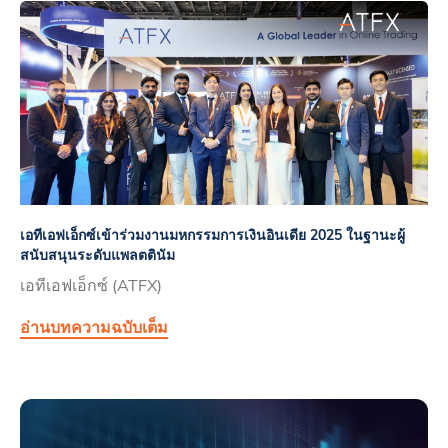
เอทีเอฟเอ็กซ์เข้าร่วมงานมหกรรมการเงินอินเดีย 2025 ในฐานะผู้
สนับสนุนระดับแพลตตินัม
เอทีเอฟเอ็กซ์ (ATFX)
อ่านบทความฉบับเต็ม