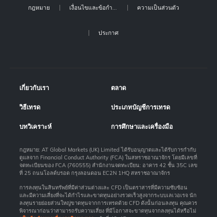
กฎหมาย
เงื่อนไขและข้อกำหนด
ความเป็นส่วนตัว
ประกาศ
เกี่ยวกับเรา
ตลาด
วิธีเทรด
ประเภทบัญชีการเทรด
บทวิเคราะห์
การศึกษาและเครื่องมือ
กฎหมาย: AT Global Markets (UK) Limited ได้รับอนุญาตและได้รับการกำกับ
ดูแลจาก Financial Conduct Authority (FCA) ในสหราชอาณาจักร โดยมีเลขที่
จดทะเบียนของ FCA (760555) สำนักงานจดทะเบียน: อาคาร 42 ชั้น 35C เลข
ที่ 25 ถนนโอลด์บรอด กรุงลอนดอน EC2N 1HQ สหราชอาณาจักร
การลงทุนในสินทรัพย์ที่มีค่าส่วนต่างและ CFD เป็นตราสารที่มีความซับซ้อน
และมีความเสี่ยงที่จะได้กำไรและขาดทุนอย่างรวดเร็วสูงจากระบบเลเวอเรจ นัก
ลงทุนรายย่อยส่วนใหญ่ขาดทุนจากการเทรดด้วย CFD ดังนั้นก่อนลงทุน คุณควร
พิจารณาก่อนว่าสามารถรับความเสี่ยง ที่มีโอกาสจะขาดทุนจากลงทุนได้หรือไม่