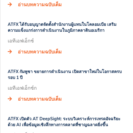
อ่านบทความฉบับเต็ม
​​ATFX ได้รับอนุญาตจัดตั้งสำนักงานผู้แทนในโคลอมเบีย เสริม
ความแข็งแกร่งการดำเนินงานในภูมิภาคลาตินอเมริกา ​
​เอทีเอฟเอ็กซ์
อ่านบทความฉบับเต็ม
ATFX กัมพูชา ขยายการดำเนินงาน เปิดสาขาใหม่ในโอกาสครบ
รอบ 1 ปี
เอทีเอฟเอ็กซ์ก
อ่านบทความฉบับเต็ม
ATFX เปิดตัว AT DeepSight: ระบบวิเคราะห์การเทรดอัจฉริยะ
ด้วย AI เพื่อข้อมูลเชิงลึกทางการตลาดที่ชาญฉลาดยิ่งขึ้น