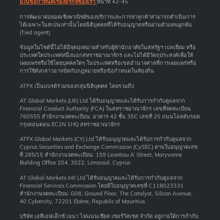
มในข้อกำหนดเรื่องธุรกิจของเรา
หน้าที่ 42-45
การพัฒนาต่อยอดเชิงพาณิชย์ของบริการและการหาลูกค้าสามารถดำเนินการ
ได้เฉพาะในสเปนเท่านั้นโดยนิติบุคคลที่ได้รับอนุญาตหรือผ่านตัวแทนผูกพัน
(Tied agent)
ข้อมูลในไซต์นี้ไม่ได้มีจุดมุ่งหมายสำหรับผู้พำนักอาศัยในสหรัฐฯ เบลเยี่ยม หรือ
ประเทศใดประเทศหนึ่งนอกสหราชอาณาจักร และไม่ได้มีวัตถุประสงค์เพื่อให้
เผยแพร่หรือใช้โดยบุคคลใดๆ ในประเทศหรือเขตอำนาจศาลที่การเผยแพร่หรือ
การใช้ดังกล่าวอาจขัดกับกฎหมายหรือข้อกำหนดในท้องถิ่น
ATFX เป็นแบรด์ร่วมของกลุ่มนิติบุคคล โดยรวมถึง:
AT Global Markets (UK) Ltd ได้รับอนุญาตและได้รับการกำกับดูแลจาก
Financial Conduct Authority (FCA) ในสหราชอาณาจักร เลขที่จดทะเบียน
760555 สำนักงานจดทะเบียน: อาคาร 42 ชั้น 35C เลขที่ 25 ถนนโอลด์บรอด
กรุงลอนดอน EC2N 1HQ สหราชอาณาจักร
ATFX Global Markets (CY) Ltd ได้รับอนุญาตและได้รับการกำกับดูแลจาก
Cyprus Securities and Exchange Commission (CySEC) ตามใบอนุญาตเลข
ที่ 285/15 สำนักงานจดทะเบียน: 159 Leontiou A’ Street, Maryvonne
Building Office 204, 3022, Limassol, Cyprus
AT Global Markets Intl Ltd ได้รับอนุญาตและได้รับการกำกับดูแลจาก
Financial Services Commission โดยมีใบอนุญาตเลขที่ C118023331
สำนักงานจดทะเบียน: G08, Ground Floor, The Catalyst, Silicon Avenue,
40 Cybercity, 72201 Ebène, Republic of Mauritius
บริษัท เอทีเอฟเอ็กซ์ เมนา ไฟแนนเชียล เซอร์วิสเซส จำกัด อยู่ภายใต้การกำกับ