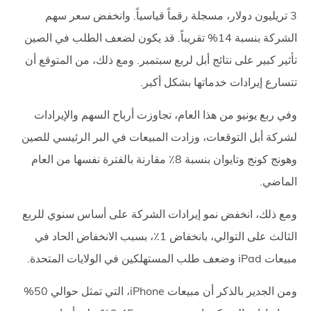
3 تريليون دولار، مسجلة رقماً قياسياً. وانخفض سعر سهم
الشركة بنسبة 14% تقريباً. قد يكون لضعف الطلب في الصين
تأثير كبير على نتائج أبل لربع سبتمبر. ومع ذلك، من المتوقع أن
تتسارع إيرادات خدماتها بشكل أكبر.
وفي ربع يونيو من هذا العام، تجاوزت أرباح السهم والإيرادات
لشركة أبل التوقعات، وزادت المبيعات في البر الرئيسي للصين
وهونج كونج وتايوان بنسبة 8٪ مقارنة بالفترة نفسها من العام
الماضي.
ومع ذلك، انخفض نمو إيرادات الشركة على أساس سنوي للربع
الثالث على التوالي، بانخفاض 1٪، بسبب الانخفاض الحاد في
مبيعات iPad وضعف طلب المستهلكين في الولايات المتحدة.
ومن الجدير بالذكر أن مبيعات iPhone، التي تمثل حوالي 50%