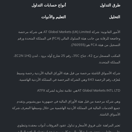
طرق التداول
أنواع حسابات التداول
التحليل
التعليم والأدوات
الأمور القانونية: شركة AT Global Markets (UK) Limited هي شركة مرخصة
وخاضعة للرقابة من جانب هيئة السلوك المالي (FCA) في المملكة المتحدة ورقم
التسجيل من هيئة FCA هو (760555).
المكتب المسجل:برج 42، جناح 35C، رقم 25 شارع أولد برود ، لندن EC2N 1HQ،
المملكة المتحدة.
شركة الأسواق الناشئة مرخصة من قبل هيئة الأوراق المالية الأردنية رخصة وسيط
مُعرّف رقم الرخصة 643 وهي الشركة المرخصة في المملكة الأردنية الهاشمية.
AT Global Markets INTL LTDهي علامة تجارية لشركة ATFX
وهي شركة مرخصة من قبل هيئة الأوراق المالية في جمهورية موريشيوس وتقدم
جميع الخدمات المالية في المملكة الأردنية الهاشمية من خلال وسيطها المعرف شركة
الأسواق الناشئة.
تعتبر المراهنة على فروق الأسعار و تداول عقود الفروقات أدوات معقدة وتنطوي
على مخاطر مرتفعة بخسارة الأموال بشكل سريع نتيجة استخدام الرافعة المالية.