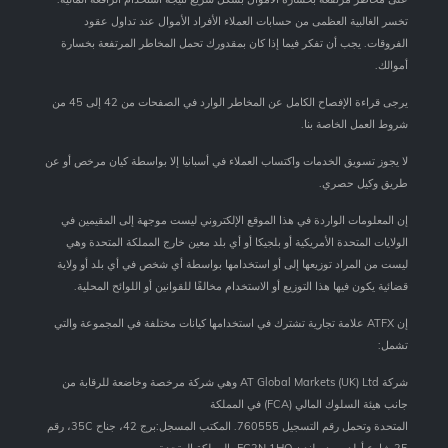
تخسر الغالبية العظمى من حسابات العملاء الأفراد الأموال عند تداول عقود
الفروقات. يجب أن تفكر فيما إذا كان بمقدورك تحمل المخاطر المرتفعة بخسارة
أموالك.
يرجى قراءة الإفصاح الكامل عن المخاطر الوارد في الصفحات من 42 إلى 45 من
شروط العمل الخاصة بنا.
لا يجوز تسويق الخدمات واكتساب العملاء في أسبانيا إلا بواسطة كيان مرخص أو عن
طريق وكيل حصري.
إن المعلومات الواردة في هذا الموقع الإلكتروني ليست موجهة إلى المقيمين في
الولايات المتحدة الأمريكية أو بلجيكا أو أي بلد معين خارج المملكة المتحدة وهي
ليست من المراد توزيعها إلى أو استخدامها بواسطة أي شخص في أي بلد أو ولاية
قضائية يكون فيها هذا التوزيع أو الاستخدام مخالفًا للقوانين أو اللوائح المحلية.
إن ATFX علامة تجارية تشترك في استخدامها كيانات مختلفة في المجموعة والتي
تشمل:
شركة AT Global Markets (UK) Ltd وهي شركة مرخصة وخاضعة للرقابة من
جانب هيئة السلوك المالي (FCA) في المملكة
المتحدة وتحمل رقم التسجيل 760555. المكتب المسجل:برج 42، جناح 35C، رقم
25 شارع أولد برود ، لندن EC2N 1HQ، المملكة المتحدة.