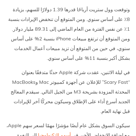
وتوقعت وول ستريت أرباحًا قدرها 1.39 دولارًا للسهم، بزيادة
8٪ على أساس سنوي. ومن المتوقع أن تنخفض الإيرادات بنسبة
1٪ عن نفس الفترة من العام الماضي إلى 89.31 مليار دولار.
ومن المتوقع أن ترتفع مبيعات iPhone بنسبة 2% على أساس
سنوي، في حين من المتوقع أن تزيد مبيعات أعمال الخدمات
بشكل أكبر بنسبة 11% على أساس سنوي.
في ليلة الاثنين، عقدت شركة Apple حدثًا متدفقًا بعنوان
“Scary Fast” للإعلان عن أجهزة كمبيوتر Mac وMacBooks
المحدثة المزودة بشريحة M3 من الجيل التالي. سيقدم المعالج
الجديد أسرع أداء على الإطلاق وسيكون محركًا آخر للإيرادات
قبل نهاية العام.
سيكون السوق بشكل عام أيضًا مؤشرًا مهمًا لسعر سهم Apple،
مع إضافة الانخفاض الأخير في
أسهم التكنولوجيا
إلى النغمة