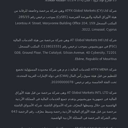
شركة ATFX Global Markets (CY) Ltd وهي شركة مرخصة وخاضعة للرقابة من
هيئة الأوراق المالية والبورصة القبرصية (CySEC) بموجب ترخيص رقم 285/15.
المكتب المسجل:159 Leontiou A’ Street, Maryvonne Building Office 204,
3022, Limassol, Cyprus.
شركة AT Global Markets Intl Ltd وهي شركة مرخصة من هيئة الخدمات المالية
(FSC) في موريشيوس بموجب ترخيص رقم C118023331. المكتب المسجل:
G08, Ground Floor, The Catalyst, Silicon Avenue, 40 Cybercity, 72201
Ebène, Republic of Mauritius.
شركة ATFX MENA للخدمات المالية ذ.م.م هي شركة محدودة المسؤولية تخضع
للتنظيم من قبل هيئة سوق رأس المال (CMA) في دولة الإمارات العربية المتحدة،
تحت الفئة الخامسة برقم ترخيص: 20200000078.
شركة AT Global Markets INTL LTD وهى شركة مرخصة من قبل هيئة الأوراق
المالية فى جمهورية موريشيوس وتقدم جميع الخدمات المالية فى المملكة الأردنية
الهاشمية من خلال وسيطها المعرّف شركة الأسواق الناشئة. شركة الأسواق الناشئة
مرخصة من قبل هيئة الأوراق المالية الأردنية رخصة وسيط معرّف، رقم الرخصة 643
وهى الشركة المرخصة فى المملكة الأردنية الهاشمية.