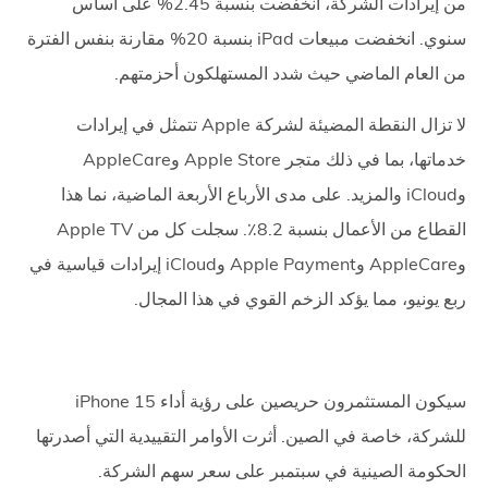
من إيرادات الشركة، انخفضت بنسبة 2.45% على أساس
سنوي. انخفضت مبيعات iPad بنسبة 20% مقارنة بنفس الفترة
من العام الماضي حيث شدد المستهلكون أحزمتهم.
لا تزال النقطة المضيئة لشركة Apple تتمثل في إيرادات
خدماتها، بما في ذلك متجر Apple Store وAppleCare
وiCloud والمزيد. على مدى الأرباع الأربعة الماضية، نما هذا
القطاع من الأعمال بنسبة 8.2٪. سجلت كل من Apple TV
وAppleCare وApple Payment وiCloud إيرادات قياسية في
ربع يونيو، مما يؤكد الزخم القوي في هذا المجال.
سيكون المستثمرون حريصين على رؤية أداء iPhone 15
للشركة، خاصة في الصين. أثرت الأوامر التقييدية التي أصدرتها
الحكومة الصينية في سبتمبر على سعر سهم الشركة.