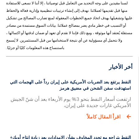
لسنا مقيدين على وجه التحديد من التعامل قبل توصياتنا ، إلا أننا لا نسعى للاستفادة
منها قبل تقديمها لعملائنا. نهدف إلى إنشاء ترتيبات تنظيمية وإدارية فعالة والحفاظ
عليها وتشغيلها بهدف اتخاذ جميع الخطوات المعقولة لمنع تضارب المصالح من تشكيل
أو التسبب في خطر مادي يضر بمصالح عملائنا. بيانات السوق مستمدة من مصادر
مستقلة يُعتقد أنها موثوقة ، ومع ذلك فإننا لا نقدم أي تعهد أو ضمان لدقتها أو اكتمالها ،
ولا نتحمل أي مسؤولية عن أي نتيجة لاستخدامها من قبل المستثمرين. لا يُسمح
باستنساخ هذه المعلومات كليًا أو جزئيًا.
أخر الأخبار
النفط يرتفع بعد الضربات الأمريكية على إيران رداً على الهجمات التي
استهدفت سفن الشحن في مضيق هرمز
ارتفعت أسعار النفط بنحو 3% يوم الأربعاء بعد أن شنّ الجيش
الأمريكي غارات جديدة على إيران،
اقرأ المقال كاملاً
النفط يتراجع مع تجدد المخاوف بشأن الإمدادات بعد زيادة إنتاج أوبك+