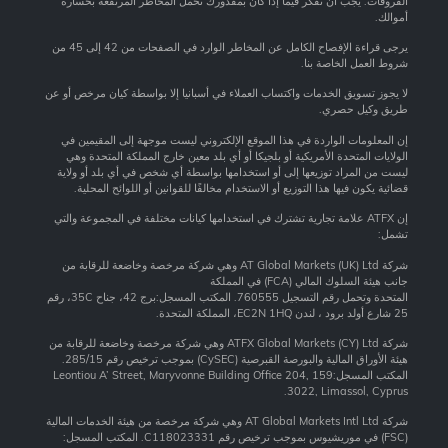
الفروقات. يجب أن تفكر فيما إذا كان بمقدورك تحمل المخاطر المرتفعة بخسارة
أموالك.
يرجى قراءة الإفصاح الكامل عن المخاطر الوارد في الصفحات من 42 إلى 45 من
شروط العمل الخاصة بنا.
لا يجوز تسويق الخدمات واكتساب العملاء في أسبانيا إلا بواسطة كيان مرخص أو عن
طريق وكيل حصري.
إن المعلومات الواردة في هذا الموقع الإلكتروني ليست موجهة إلى المقيمين في
الولايات المتحدة الأمريكية أو بلجيكا أو أي بلد معين خارج المملكة المتحدة وهي
ليست من المراد توزيعها إلى أو استخدامها بواسطة أي شخص في أي بلد أو ولاية
قضائية يكون فيها هذا التوزيع أو الاستخدام مخالفًا للقوانين أو اللوائح المحلية.
إن ATFX علامة تجارية تشترك في استخدامها كيانات مختلفة في المجموعة والتي
تشمل:
شركة AT Global Markets (UK) Ltd وهي شركة مرخصة وخاضعة للرقابة من
جانب هيئة السلوك المالي (FCA) في المملكة
المتحدة وتحمل رقم التسجيل 760555. المكتب المسجل:برج 42، جناح 35C، رقم
25 شارع أولد برود ، لندن EC2N 1HQ، المملكة المتحدة.
شركة ATFX Global Markets (CY) Ltd وهي شركة مرخصة وخاضعة للرقابة من
هيئة الأوراق المالية والبورصة القبرصية (CySEC) بموجب ترخيص رقم 285/15.
المكتب المسجل:159 Leontiou A’ Street, Maryvonne Building Office 204,
3022, Limassol, Cyprus.
شركة AT Global Markets Intl Ltd وهي شركة مرخصة من هيئة الخدمات المالية
(FSC) في موريشيوس بموجب ترخيص رقم C118023331. المكتب المسجل: