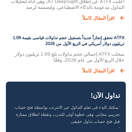
أعلنت ATFX عن إطلاق AT DeepSight، وهي أداة لتحليلات
التداول مدعومة بالذكاء الاصطناعي، ومُصممة لرصد
اقرأ المقال كاملاً
ATFX تحقق إنجازاً جديداً بتسجيل حجم تداولات قياسى بقيمة 1.09
تريليون دولار أمريكي في الربع الأول من 2026
سجلت ATFX إجمالي حجم تداولات بلغ 1.09 تريليون دولار
خلال الربع الأول من عام 2026، وفقًا
اقرأ المقال كاملاً
تداول الآن!
“يمكنك البدء فى تعلم التداول عبر الانترنت بواسطة فتح حساب
تجريبي مجانى. وهى خطوة أولى للتدرب ونقطة انطلاق ممتازة
قبل فتح حساب تداول حقيقى
“