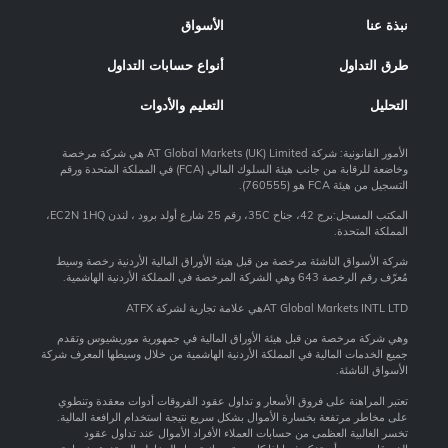
نبذة عنا
الأسواق
طرق التداول
أنواع حسابات التداول
التحليل
التعليم والأدوات
الأمور القانونية: شركة AT Global Markets (UK) Limited هي شركة مرخصة
وخاضعة للرقابة من جانب هيئة السلوك المالي (FCA) في المملكة المتحدة ورقم
التسجيل من هيئة FCA هو (760555).
المكتب المسجل:برج 42، جناح 35C، رقم 25 شارع أولد برود ، لندن EC2N 1HQ،
المملكة المتحدة.
شركة الأسواق الناشئة مرخصة من قبل هيئة الأوراق المالية الأردنية رخصة وسيط
مُعرّف رقم الرخصة 643 وهي الشركة المرخصة في المملكة الأردنية الهاشمية.
AT Global Markets INTL LTDهي علامة تجارية لشركة ATFX
وهي شركة مرخصة من قبل هيئة الأوراق المالية في جمهورية موريشيوس وتقدم
جميع الخدمات المالية في المملكة الأردنية الهاشمية من خلال وسيطها المعرف شركة
الأسواق الناشئة.
تعتبر المراهنة على فروق الأسعار و تداول عقود الفروقات أدوات معقدة وتنطوي
على مخاطر مرتفعة بخسارة الأموال بشكل سريع نتيجة استخدام الرافعة المالية.
تخسر الغالبية العظمى من حسابات العملاء الأفراد الأموال عند تداول عقود