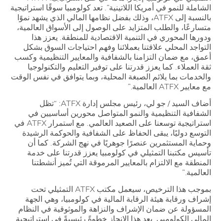
الشاملة للنمو في أمريكا اللاتينية”. تعد كولومبيا سوقًا استراتيجية
بالنسبة إلى ATFX، وذلك بفضل نظامها المالي الذي يشهد نموًا
متسارعًا، والطلب المتزايد على الوصول إلى الأسواق العالمية،
ودورها المحوري في التنمية الاقتصادية للمنطقة. يعزز هذا
التواجد المحلي علاقتنا بعملائنا وفهم احتياجات السوق بشكل
أعمق، مع ضمان التزامنا بالشفافية والمعايير التنظيمية وكسب
ثقة العملاء. كما يعزز قدرتنا على توفير التعليم والتكنولوجيا
والخدمات بما يلائم الصبغة المحلية، وبما يتوافق في نفس الوقت
مع معايير ATFX العالمية.”
أضاف السيد / جو لي، رئيس مجلس إدارة ATFX: “تظل
الشفافية التنظيمية والنمو المتواصل محورين أساسيين في
استراتيجية توسعنا على الصعيد العالمي. مع استمرار ATFX في
التوسع دوليًا، يبقى الحفاظ على الشفافية والحوكمة الرشيدة
وحماية المستثمرين عنصرًا جوهريًا في نهج الشركة. كما أن
تأسيس مكتبنا التمثيلي في كولومبيا يعزز قدرتنا على خدمة
المنطقة مع الالتزام بالمعايير المرموقة التي تُميز أنشطتنا
العالمية.”
بموجب هذا الترخيص، سيعمل مكتب ATFX التمثيلي تحت
إشراف ورقابة هيئة الرقابة المالية في كولومبيا، وهي الجهة
المسؤولة عن ضمان الإشراف والنزاهة والموثوقية في النظام
المالي الكولومبي. يعد هذا الإنجاز خطوةً رئيسيةً في استراتيجية