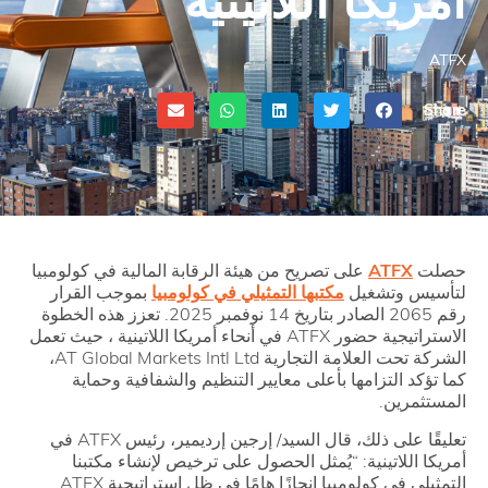
ATFX
Share
حصلت
ATFX
على تصريح من هيئة الرقابة المالية في كولومبيا
لتأسيس وتشغيل
مكتبها التمثيلي في كولومبيا
بموجب القرار
رقم 2065 الصادر بتاريخ 14 نوفمبر 2025. تعزز هذه الخطوة
الاستراتيجية حضور ATFX في أنحاء أمريكا اللاتينية ، حيث تعمل
الشركة تحت العلامة التجارية AT Global Markets Intl Ltd،
كما تؤكد التزامها بأعلى معايير التنظيم والشفافية وحماية
المستثمرين.
تعليقًا على ذلك، قال السيد/ إرجين إرديمير، رئيس ATFX في
أمريكا اللاتينية: “يُمثل الحصول على ترخيص لإنشاء مكتبنا
التمثيلي في كولومبيا إنجازًا هامًا في ظل استراتيجية ATFX