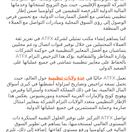
الشركة للتوسع الإقليمي، حيث يتيح الترويج لمنتجاتها وخدماتها
المالية الدولية المُرخصة للمقيمين في كولومبيا ضمن إطار
تنظيمي يتماشى مع أفضل الممارسات الدولية، مع تحسين فرص
الوصول إلى رؤى السوق المحلية ومبادرات التواصل مع العملاء
في المنطقة.
كما يساهم إنشاء مكتب تمثيلي لشركة ATFX في تعزيز ثقة
العملاء المحتملين من خلال توفير قنوات اتصال ودعم محليين
يتماشيان مع أفضل المعايير التنظيمية في حوكمة الشركات
وإدارة المخاطر والشفافية. يؤكد هذا الترخيص التزام ATFX
بالحفاظ على معايير تنظيمية تتماشى في جميع عملياتها على
الصعيد الدولي.
تعمل ATFX حاليًا في
عدة ولايات تنظيمية
حول العالم، حيث
تحمل تسعة تراخيص وتصاريح لمزاولة أنشطتها في كبرى أسواق
المال العالمية، بما في ذلك المملكة المتحدة وأستراليا وقبرص
وهونج كونج والإمارات العربية المتحدة وموريشيوس. يعكس هذا
الإطار التنظيمي متعدد الولايات التزام الشركة بمعايير امتثال
صارمة وحماية المستثمرين في جميع عملياتها الدولية.
تواصل ATFX التركيز على توفير الحلول التقنية المبتكرة ذات
المستوى العالمي لمستخدميها، بما يساهم في تطوير السوق
المالية في كولومبيا ورفع مستوى كفاءتها. إضافة إلى ذلك، تلتزم