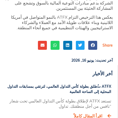
الشركة بدعم مبادرات التوعية المالية بالسوق وتشجع على
المشاركة الحثيثة بين المستثمرين.
يعكس هذا الترخيص التزام ATFX بالنمو المتواصل في أمريكا
اللاتينية وبناء علاقات طويلة الأمد مع العملاء والشركاء
الاستراتيجيين والهيئات التنظيمية في جميع أنحاء المنطقة.
Share
آخر تحديث:
يونيو 16, 2026
أخر الأخبار
ATFX ​ت​​ُ​​طلق​ ​بطولة​ ​كأس​ ​التداول​ ​العالمي​​، ​​لترتقي​ ​بمسابقات​ ​التداول​
​المحلية​ ​إلى​ ​الساحة​ ​العالمية​
تستعد ATFX لإطلاق بطولة كأس التداول العالمي تحت شعار
“نافس من أجل منطقتك. تداول
اقرأ المقال كاملاً