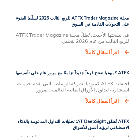
مجلة ATFX Trader Magazine للربع الثالث 2026 تُسلّط الضوء
على التحولات القادمة في السوق
في نسختها الأحدث، تُطلّ مجلة ATFX Trader Magazine
للربع الثالث من عام 2026 بتحليل
اقرأ المقال كاملاً
ATFX كمبوديا تفتتح فرعاً جديداً تزامنًا مع مرور عام على تأسيسها
احتفلت ATFX كمبوديا، شركة الوساطة التي تقدم خدمات
استشارية لتداول الأوراق المالية العالمية، بمرور
اقرأ المقال كاملاً
ATFX تُطلق AT DeepSight: تحليلات التداول المدعومة بالذكاء
الاصطناعي لرؤية أعمق للأسواق