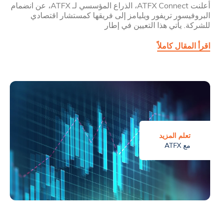
أعلنت ATFX Connect، الذراع المؤسسي لـ ATFX، عن انضمام
البروفيسور تريفور ويليامز إلى فريقها كمستشار اقتصادي
للشركة. يأتي هذا التعيين في إطار
اقرأ المقال كاملاً
تعلم المزيد
مع ATFX