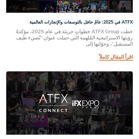
ATFX في 2025: عامٌ حافل بالتوسعات والإنجازات العالمية
خطت ATFX Group خطواتٍ جريئة في عام 2025، مؤكدةً
رؤيتها الاستراتيجية المُلهمة التي حملت عنوان “نُضيء طيف
المستقبل”، وحوّلتها إلى
اقرأ المقال كاملاً