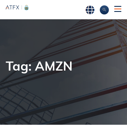
ATFX
►
AMZN
Tag: AMZN