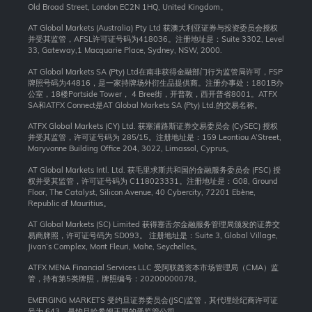
Old Broad Street, London EC2N 1HQ, United Kingdom。
AT Global Markets (Australia) Pty Ltd 获澳大利亚证券与投资委员会授权
并受其监管，AFSL许可证号码为418036。注册地址是：Suite 3302, Level
33, Gateway,1 Macquarie Place, Sydney, NSW, 2000.
AT Global Markets SA (Pty) Ltd在南非获得金融部门行为监管局许可，FSP
牌照号码为44816，是一家持牌场外衍生品提供商。注册办事处：1801B办
公室，18楼Portside Tower， 4 Bree街，开普敦，西开普省8001。ATFX
SA和ATFX Connect是AT Global Markets SA (Pty) Ltd.的交易名称。
ATFX Global Markets (CY) Ltd. 获塞浦路斯证券交易委员会 (CySEC) 授权
并受其监管，许可证号码为 285/15。注册地址是：159 Leontiou A’Street,
Maryvonne Building Office 204, 3022, Limassol, Cyprus。
AT Global Markets Intl. Ltd. 获毛里求斯共和国的金融服务委员会 (FSC) 授
权并受其监管，许可证号码为 C118023331。注册地址是：G08, Ground
Floor, The Catalyst, Silicon Avenue, 40 Cybercity, 72201 Ebène,
Republic of Mauritius。
AT Global Markets (SC) Limited 获得塞舌尔金融服务管理局颁发的证券交
易商牌照，许可证号码为 SD093。 注册地址是：Suite 3, Global Village,
Jivan’s Complex, Mont Fleuri, Mahe, Seychelles。
ATFX MENA Financial Services LLC 受阿联酋资本市场管理局（CMA）监
管，持有第5类牌照，牌照编号：20200000078。
EMERGING MARKETS 受约旦证券委员会(JSC)监管，其代理经纪商许可证
号为 643，是约旦哈希姆王国的受监管公司。