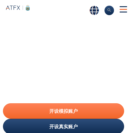
ATFX
►
市场
►
加密货币交易
►
Uniswap
Uniswap (UNI币)
差价合约交易
Uniswap是以太坊区块链上最大的DEX，允许用户在没有
任何集中的第三方参与的情况下进行交易。今天开始与
ATFX进行UNI交易。
开设模拟账户
开设真实账户