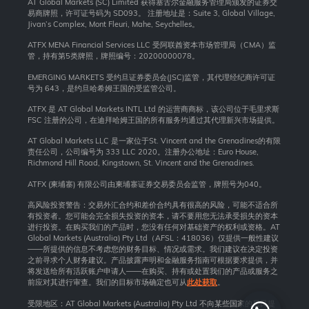
AT Global Markets (SC) Limited 获得塞舌尔金融服务管理局颁发的证券交
易商牌照，许可证号码为 SD093。 注册地址是：Suite 3, Global Village,
Jivan’s Complex, Mont Fleuri, Mahe, Seychelles。
ATFX MENA Financial Services LLC 受阿联酋资本市场管理局（CMA）监
管，持有第5类牌照，牌照编号：20200000078。
EMERGING MARKETS 受约旦证券委员会(JSC)监管，其代理经纪商许可证
号为 643，是约旦哈希姆王国的受监管公司。
ATFX 是 AT Global Markets INTL Ltd 的运营商商标，该公司位于毛里求斯
FSC 注册的公司，在迪拜哈姆王国的所有服务均通过其代理新兴市场提供。
AT Global Markets LLC 是一家位于St. Vincent and the Grenadines的有限
责任公司，公司编号为 333 LLC 2020。注册办公地址：Euro House,
Richmond Hill Road, Kingstown, St. Vincent and the Grenadines.
ATFX (柬埔寨) 有限公司由柬埔寨证券交易委员会监管，牌照号为040。
高风险投资警告：交易外汇合约和差价合约具有很高的风险，可能不适合所
有投资者。您可能会完全损失投资的资本，请不要用您无法承受损失的资本
进行投资。在购买我们的产品时，您没有任何对基础资产的权利或资格。AT
Global Markets (Australia) Pty Ltd（AFSL：418036）仅提供一般性建议
——所提供的信息不考虑您的财务目标、情况或需求。我们建议在决定投资
之前寻求个人财务建议。产品披露声明和金融服务指南可根据要求提供，并
将发送给所有活跃账户申请人——在购买、持有或处置我们的产品或服务之
前应对其进行审查。我们的目标市场确定也可从
此处获取
。
受限地区：AT Global Markets (Australia) Pty Ltd 不向某些国家的居民提