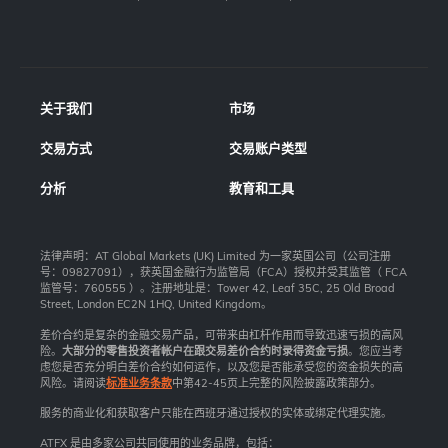
关于我们
市场
交易方式
交易账户类型
分析
教育和工具
法律声明：AT Global Markets (UK) Limited 为一家英国公司（公司注册
号：09827091），获英国金融行为监管局（FCA）授权并受其监管（ FCA
监管号：760555 ）。注册地址是：Tower 42, Leaf 35C, 25 Old Broad
Street, London EC2N 1HQ, United Kingdom。
差价合约是复杂的金融交易产品，可带来由杠杆作用而导致迅速亏损的高风
险。
大部分的零售投资者帐户在跟交易差价合约时录得资金亏损
。您应当考
虑您是否充分明白差价合约如何运作，以及您是否能承受您的资金损失的高
风险。请阅读
标准业务条款
中第42-45页上完整的风险披露政策部分。
服务的商业化和获取客户只能在西班牙通过授权的实体或绑定代理实施。
ATFX 是由多家公司共同使用的业务品牌，包括：