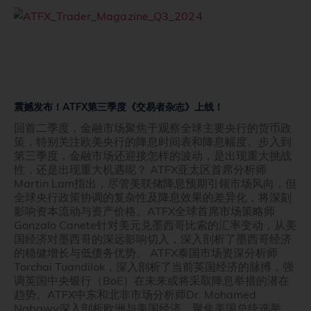
震撼发布！ATFX第三季度《交易者杂志》上线！
回首二季度，金融市场聚焦于观察全球主要央行的货币政
策，特别关注欧美央行的降息时间表和降息幅度。步入到
第三季度，金融市场还迎接怎样的波动，是出现重大挑战
性，还是出现重大机遇呢？ ATFX亚太区首席分析师
Martin Lam指出，尽管美联储降息预期引领市场风向，但
全球央行政策协调的复杂性及降息效果的差异化，将深刻
影响资本流动与资产价格。ATFX全球首席市场策略师
Gonzalo Canete针对美元兑墨西哥比索的汇率变动，从美
国经济对墨西哥的深远影响切入，深入剖析了墨西哥经济
的稳健增长与低债务优势。 ATFX泰国市场资深分析师
Torchai Tuandilok，深入剖析了当前英国经济的脉搏，强
调英国中央银行（BoE）在未来或将采取降息举措的潜在
趋势。ATFX中东和北非市场分析师Dr. Mohamed
Nabawy深入剖析欧洲与美国经济，聚焦美国总统选举、