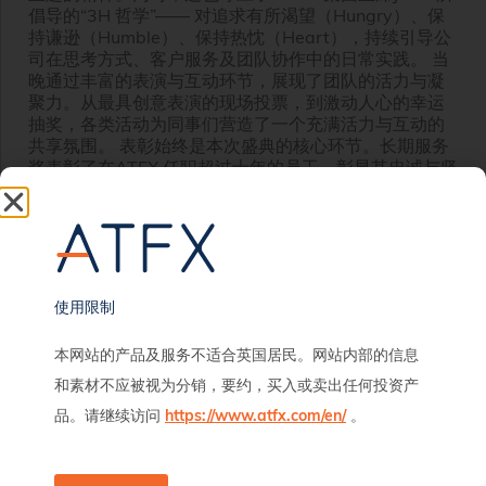
倡导的“3H 哲学”—— 对追求有所渴望（Hungry）、保
持谦逊（Humble）、保持热忱（Heart），持续引导公
司在思考方式、客户服务及团队协作中的日常实践。 当
晚通过丰富的表演与互动环节，展现了团队的活力与凝
聚力。从最具创意表演的现场投票，到激动人心的幸运
抽奖，各类活动为同事们营造了一个充满活力与互动的
共享氛围。 表彰始终是本次盛典的核心环节。长期服务
奖表彰了在ATFX 任职超过十年的员工，彰显其忠诚与坚
韧精神；优秀员工奖及最佳销售奖则嘉奖了卓越表现；
而ATFX Connect奖项则肯定了跨团队协作与协同效应。
这些荣誉共同体现了ATFX以绩效为导向的企业文化，在
人才发展、团队协作与持续稳定表现的推动下，助力业
务实现长期增长。 随着晚宴落下帷幕，本次盛典不仅是
对ATFX发展历程的回顾，更是对过往成就的庆祝，以及
使用限制
迈向更高目标的共同宣言。在这一势能推动下，ATFX期
待在未来一年持续实现增长与创新，并不断巩固其作为
本网站的产品及服务不适合英国居民。网站内部的信息
全球客户值得信赖合作伙伴的地位。
和素材不应被视为分销，要约，买入或卖出任何投资产
阅读全文
品。请继续访问
https://www.atfx.com/en/
。