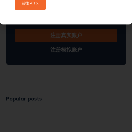
开启在线交易吧 !
前往 ATFX
免费使用我们的模拟账户来学习交易。当您准备好后，您可
切换到真实账户并开始进行真实交易。
注册真实账户
注册模拟账户
Popular posts