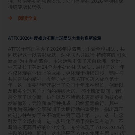
持。凭借年初的强劲表现，公司有望在 2026 年持续保
持稳健增长势头。
阅读全文
ATFX 2026年度盛典汇聚全球团队力量共启新篇章
ATFX 于韩国举办了2026年度盛典，汇聚全球团队，共
同庆祝这一以表彰成就、深化联系并践行“持续突破 引领
新高”为主题的盛会。本次活动汇集了来自欧洲、亚洲、
中东及拉丁美洲24个办事处的团队成员，展现了这一年
不仅体现在业绩上的成果，更体现于持续进步、韧性与
共同奋斗的精神。今年亦标志着 ATFX 迈入成立第十
年，这一重要里程碑彰显了公司十年来在增长、创新以
及服务全球客户方面的持续承诺。 整个晚宴期间，管理
层分享了以创新、协作以及不断追求更高标准为核心的
发展愿景，无论面临何种挑战，始终坚定前行。其中一
段尤为深刻的分享强调了大胆行动的重要性，指出真正
的进步往往始于在不确定中勇于迈出第一步。这一理念
引发了全场共鸣，进一步强化了勇于突破既有边界、不
断追求更高目标的企业文化，充分体现了 ATFX 2026年
主题的精神。同时，这也呼应了 ATFX 集团主席Joe Li所