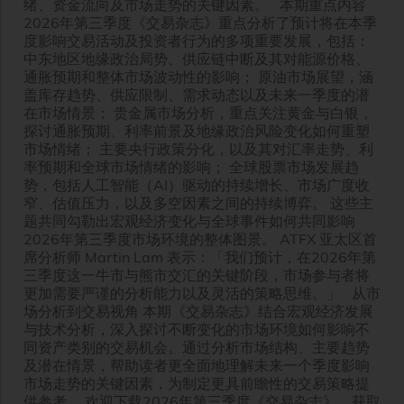
绪、资金流向及市场走势的关键因素。 本期重点内容
2026年第三季度《交易杂志》重点分析了预计将在本季
度影响交易活动及投资者行为的多项重要发展，包括：
中东地区地缘政治局势、供应链中断及其对能源价格、
通胀预期和整体市场波动性的影响； 原油市场展望，涵
盖库存趋势、供应限制、需求动态以及未来一季度的潜
在市场情景； 贵金属市场分析，重点关注黄金与白银，
探讨通胀预期、利率前景及地缘政治风险变化如何重塑
市场情绪； 主要央行政策分化，以及其对汇率走势、利
率预期和全球市场情绪的影响； 全球股票市场发展趋
势，包括人工智能（AI）驱动的持续增长、市场广度收
窄、估值压力，以及多空因素之间的持续博弈。 这些主
题共同勾勒出宏观经济变化与全球事件如何共同影响
2026年第三季度市场环境的整体图景。 ATFX 亚太区首
席分析师 Martin Lam 表示：「我们预计，在2026年第
三季度这一牛市与熊市交汇的关键阶段，市场参与者将
更加需要严谨的分析能力以及灵活的策略思维。」 从市
场分析到交易视角 本期《交易杂志》结合宏观经济发展
与技术分析，深入探讨不断变化的市场环境如何影响不
同资产类别的交易机会。通过分析市场结构、主要趋势
及潜在情景，帮助读者更全面地理解未来一个季度影响
市场走势的关键因素，为制定更具前瞻性的交易策略提
供参考。 欢迎下载2026年第三季度《交易杂志》，获取