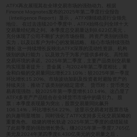
ATFX再次展现其在全球交易市场的强劲动力。根据
Finance Magnates发布的2025年第二季度行业报告
（Intelligence Report）显示， ATFX继续稳居行业领先
地位。 在过去连续20个季度中，ATFX始终位列全球十大
交易量经纪商之列。本季度总交易量达到8,622亿美元，
充分体现了公司不断扩大的市场份额、跨资产类别的强劲
实力，以及以客户为中心的发展战略。 核心市场持续强劲
增长 这一持续增长反映出ATFX深厚的流动性资源、机构
级别的执行能力，以及致力于为客户提供多样化、高性能
交易环境的承诺。2025年第二季度，主要产品类别交易量
均实现显著提升： 贵金属：与2024年第二季度相比，黄
金和白银的交易量同比增长23.10%；较2025年第一季度
环比增长15.20%。市场波动加剧及投资者对避险资产的
持续关注，推动了该类别的稳定需求。 货币对：货币类交
易表现强劲，较2025年第一季度增长10.14%。这凸显了
ATFX多资产产品组合在全球货币市场中的吸引力。 股
票：本季度表现最为突出，股票交易量同比飙升
106.14%，环比增长54.22%。这显示交易者对股票市场
的兴趣明显增加，同时强化了ATFX支持多元化交易策略的
重要角色。 稳健的增长轨迹 2025年第二季度的成绩延续
了此前季度的强劲增长势头，继2025年第一季度7,765亿
美元及2024年第四季度6,430亿美元的交易量之后，