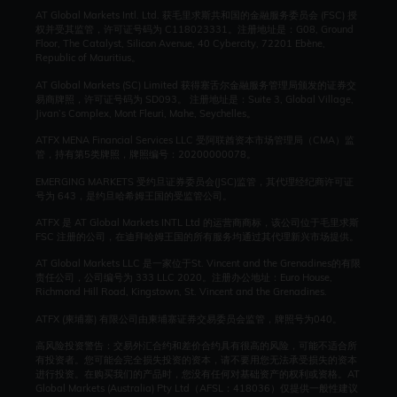
AT Global Markets Intl. Ltd. 获毛里求斯共和国的金融服务委员会 (FSC) 授
权并受其监管，许可证号码为 C118023331。注册地址是：G08, Ground
Floor, The Catalyst, Silicon Avenue, 40 Cybercity, 72201 Ebène,
Republic of Mauritius。
AT Global Markets (SC) Limited 获得塞舌尔金融服务管理局颁发的证券交
易商牌照，许可证号码为 SD093。 注册地址是：Suite 3, Global Village,
Jivan’s Complex, Mont Fleuri, Mahe, Seychelles。
ATFX MENA Financial Services LLC 受阿联酋资本市场管理局（CMA）监
管，持有第5类牌照，牌照编号：20200000078。
EMERGING MARKETS 受约旦证券委员会(JSC)监管，其代理经纪商许可证
号为 643，是约旦哈希姆王国的受监管公司。
ATFX 是 AT Global Markets INTL Ltd 的运营商商标，该公司位于毛里求斯
FSC 注册的公司，在迪拜哈姆王国的所有服务均通过其代理新兴市场提供。
AT Global Markets LLC 是一家位于St. Vincent and the Grenadines的有限
责任公司，公司编号为 333 LLC 2020。注册办公地址：Euro House,
Richmond Hill Road, Kingstown, St. Vincent and the Grenadines.
ATFX (柬埔寨) 有限公司由柬埔寨证券交易委员会监管，牌照号为040。
高风险投资警告：交易外汇合约和差价合约具有很高的风险，可能不适合所
有投资者。您可能会完全损失投资的资本，请不要用您无法承受损失的资本
进行投资。在购买我们的产品时，您没有任何对基础资产的权利或资格。AT
Global Markets (Australia) Pty Ltd（AFSL：418036）仅提供一般性建议