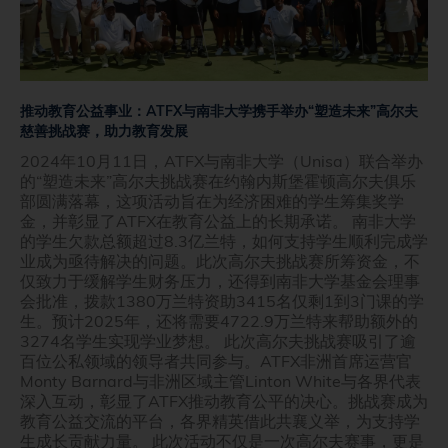
推动教育公益事业：ATFX与南非大学携手举办“塑造未来”高尔夫
慈善挑战赛，助力教育发展
2024年10月11日，ATFX与南非大学（Unisa）联合举办
的“塑造未来”高尔夫挑战赛在约翰内斯堡霍顿高尔夫俱乐
部圆满落幕，这项活动旨在为经济困难的学生筹集奖学
金，并彰显了ATFX在教育公益上的长期承诺。 南非大学
的学生欠款总额超过8.3亿兰特，如何支持学生顺利完成学
业成为亟待解决的问题。此次高尔夫挑战赛所筹资金，不
仅致力于缓解学生财务压力，还得到南非大学基金会理事
会批准，拨款1380万兰特资助3415名仅剩1到3门课的学
生。预计2025年，还将需要4722.9万兰特来帮助额外的
3274名学生实现学业梦想。 此次高尔夫挑战赛吸引了逾
百位公私领域的领导者共同参与。ATFX非洲首席运营官
Monty Barnard与非洲区域主管Linton White与各界代表
深入互动，彰显了ATFX推动教育公平的决心。挑战赛成为
教育公益交流的平台，各界精英借此共襄义举，为支持学
生成长贡献力量。 此次活动不仅是一次高尔夫赛事，更是