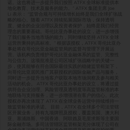
诺。这也将进一步提升我们按照 ATFX 全球标准提供本
地化教育、技术及服务的能力。” ATFX 集团主席 Joe
Li 表示： “监管合规与可持续增长始终是我们全球扩张战
略的核心。随着 ATFX 持续拓展国际市场，保持透明
度、健全的企业治理以及投资者保护，始终是我们经营
理念的重要基础。哥伦比亚办事处的设立，进一步增强
了我们服务当地市场的能力，同时继续坚持 ATFX 全球
运营所秉持的高标准。” 根据该授权，ATFX 哥伦比亚办
事处将在哥伦比亚金融监管局的监督与管理下开展运
营。该机构负责维护哥伦比亚金融体系的监管、完整性
与公信力。这项批准是公司区域扩张战略中的关键一
步，使其能够在符合国际最佳实践的稳健监管框架下，
向哥伦比亚居民推广其获授权的国际金融产品与服务，
同时进一步提升当地客户获取本地市场洞察及参与相关
活动的机会。 ATFX 哥伦比亚办事处的设立，将通过提
供符合企业治理、风险管理及透明度等高监管标准的本
地联络与支持服务，进一步增强潜在客户的信心。此次
授权亦再次体现了 ATFX 在全球业务运营中持续维持一
致监管标准的承诺。 目前，ATFX 在全球多个司法管辖
区开展业务，持有九项牌照及授权，覆盖英国、澳大利
亚、塞浦路斯、中国香港、阿联酋及毛里求斯等主要国
际金融市场。多司法管辖区监管框架充分体现了公司在
全球业务运营中对高标准合规管理及投资者保护的重