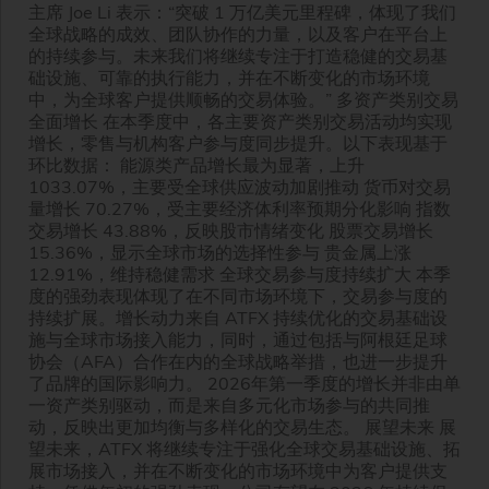
主席 Joe Li 表示：“突破 1 万亿美元里程碑，体现了我们
全球战略的成效、团队协作的力量，以及客户在平台上
的持续参与。未来我们将继续专注于打造稳健的交易基
础设施、可靠的执行能力，并在不断变化的市场环境
中，为全球客户提供顺畅的交易体验。” 多资产类别交易
全面增长 在本季度中，各主要资产类别交易活动均实现
增长，零售与机构客户参与度同步提升。以下表现基于
环比数据： 能源类产品增长最为显著，上升
1033.07%，主要受全球供应波动加剧推动 货币对交易
量增长 70.27%，受主要经济体利率预期分化影响 指数
交易增长 43.88%，反映股市情绪变化 股票交易增长
15.36%，显示全球市场的选择性参与 贵金属上涨
12.91%，维持稳健需求 全球交易参与度持续扩大 本季
度的强劲表现体现了在不同市场环境下，交易参与度的
持续扩展。增长动力来自 ATFX 持续优化的交易基础设
施与全球市场接入能力，同时，通过包括与阿根廷足球
协会（AFA）合作在内的全球战略举措，也进一步提升
了品牌的国际影响力。 2026年第一季度的增长并非由单
一资产类别驱动，而是来自多元化市场参与的共同推
动，反映出更加均衡与多样化的交易生态。 展望未来 展
望未来，ATFX 将继续专注于强化全球交易基础设施、拓
展市场接入，并在不断变化的市场环境中为客户提供支